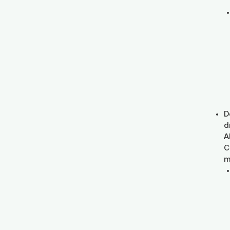
D
d
A
C
m