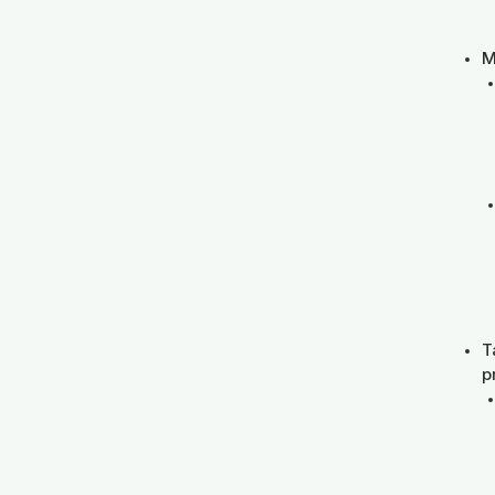
M
T
p