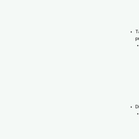
T
p
D