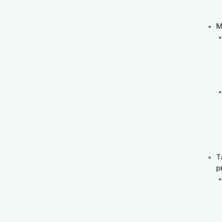
M
T
p