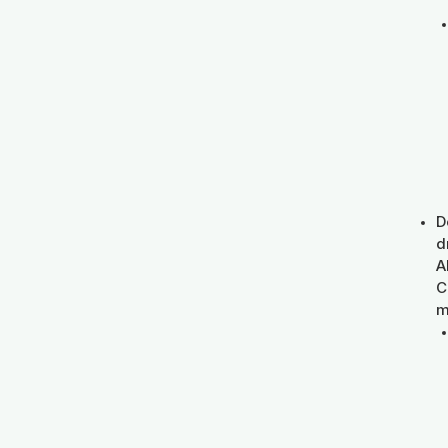
D
d
A
C
m