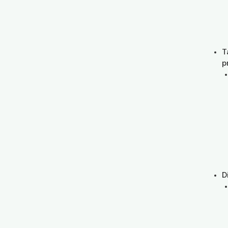
T
p
D