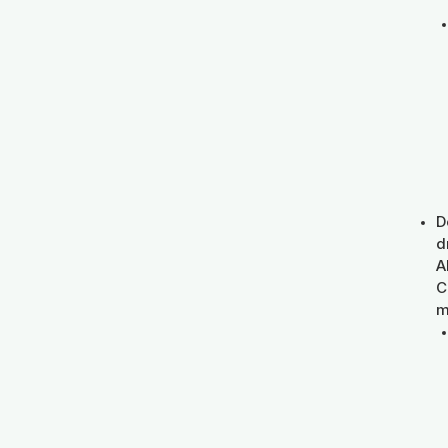
D
d
A
C
m