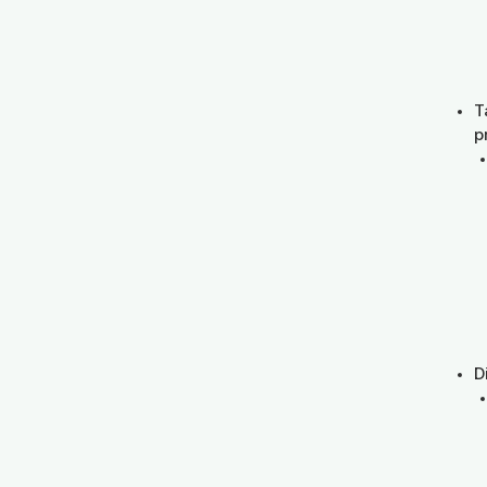
T
p
D