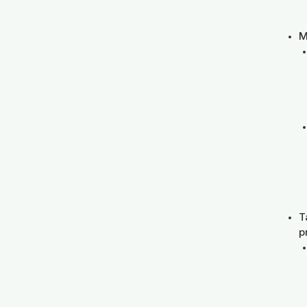
M
T
p