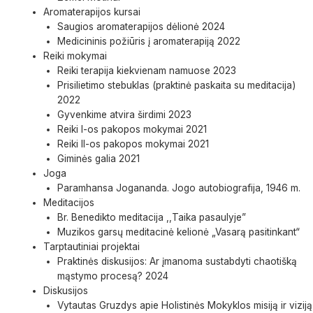
Aromaterapijos kursai
Saugios aromaterapijos dėlionė 2024
Medicininis požiūris į aromaterapiją 2022
Reiki mokymai
Reiki terapija kiekvienam namuose 2023
Prisilietimo stebuklas (praktinė paskaita su meditacija)
2022
Gyvenkime atvira širdimi 2023
Reiki I-os pakopos mokymai 2021
Reiki II-os pakopos mokymai 2021
Giminės galia 2021
Joga
Paramhansa Jogananda. Jogo autobiografija, 1946 m.
Meditacijos
Br. Benedikto meditacija ,,Taika pasaulyje”
Muzikos garsų meditacinė kelionė „Vasarą pasitinkant“
Tarptautiniai projektai
Praktinės diskusijos: Ar įmanoma sustabdyti chaotišką
mąstymo procesą? 2024
Diskusijos
Vytautas Gruzdys apie Holistinės Mokyklos misiją ir viziją