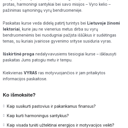
protas, harmoningi santykiai bei savo misijos – Vyro kelio –
pažinimas sąmoningų vyrų bendruomenėje.
Paskaitas kurse veda didelę patirtį turintys bei
Lietuvoje žinomi
lektoriai
, kurie jau ne vienerius metus dirba su vyrų
bendruomenėmis bei nuodugniai pažįsta iššūkius ir sudėtingas
temas, su kuriais įvairiose gyvenimo srityse susiduria vyras.
Išskirtinė proga
nedalyvavusiems tiesiogiai kurse – išklausyti
paskaitas Jums patogiu metu ir tempu.
Kiekvienas
VYRAS
ras motyvuojančios ir jam pritaikytos
informacijos paskaitose.
Ko išmoksite?
Kaip susikurti pastovius ir pakankamus finansus?
Kaip kurti harmoningus santykius?
Kaip visada turėti užtektinai energijos ir motyvacijos veikti?