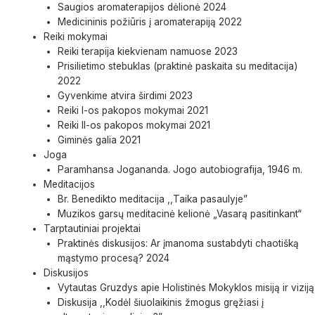
Saugios aromaterapijos dėlionė 2024
Medicininis požiūris į aromaterapiją 2022
Reiki mokymai
Reiki terapija kiekvienam namuose 2023
Prisilietimo stebuklas (praktinė paskaita su meditacija)
2022
Gyvenkime atvira širdimi 2023
Reiki I-os pakopos mokymai 2021
Reiki II-os pakopos mokymai 2021
Giminės galia 2021
Joga
Paramhansa Jogananda. Jogo autobiografija, 1946 m.
Meditacijos
Br. Benedikto meditacija ,,Taika pasaulyje”
Muzikos garsų meditacinė kelionė „Vasarą pasitinkant“
Tarptautiniai projektai
Praktinės diskusijos: Ar įmanoma sustabdyti chaotišką
mąstymo procesą? 2024
Diskusijos
Vytautas Gruzdys apie Holistinės Mokyklos misiją ir viziją
Diskusija ,,Kodėl šiuolaikinis žmogus gręžiasi į