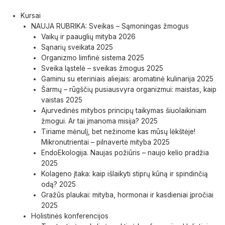
Pereiti
prie
Menu
Kursai
turinio
NAUJA RUBRIKA: Sveikas – Sąmoningas žmogus
Vaikų ir paauglių mityba 2026
Sąnarių sveikata 2025
Organizmo limfinė sistema 2025
Sveika ląstelė – sveikas žmogus 2025
Gaminu su eteriniais aliejais: aromatinė kulinarija 2025
Šarmų – rūgščių pusiausvyra organizmui: maistas, kaip
vaistas 2025
Ajurvedinės mitybos principų taikymas šiuolaikiniam
žmogui. Ar tai įmanoma misija? 2025
Tiriame mėnulį, bet nežinome kas mūsų lėkštėje!
Mikronutrientai – pilnavertė mityba 2025
EndoEkologija. Naujas požiūris – naujo kelio pradžia
2025
Kolageno įtaka: kaip išlaikyti stiprų kūną ir spindinčią
odą? 2025
Gražūs plaukai: mityba, hormonai ir kasdieniai įpročiai
2025
Holistinės konferencijos