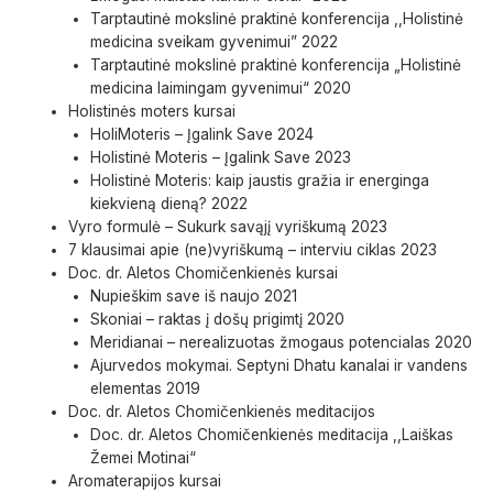
Tarptautinė mokslinė praktinė konferencija ,,Holistinė
medicina sveikam gyvenimui” 2022
Tarptautinė mokslinė praktinė konferencija „Holistinė
medicina laimingam gyvenimui“ 2020
Holistinės moters kursai
HoliMoteris – Įgalink Save 2024
Holistinė Moteris – Įgalink Save 2023
Holistinė Moteris: kaip jaustis gražia ir energinga
kiekvieną dieną? 2022
Vyro formulė – Sukurk savąjį vyriškumą 2023
7 klausimai apie (ne)vyriškumą – interviu ciklas 2023
Doc. dr. Aletos Chomičenkienės kursai
Nupieškim save iš naujo 2021
Skoniai – raktas į došų prigimtį 2020
Meridianai – nerealizuotas žmogaus potencialas 2020
Ajurvedos mokymai. Septyni Dhatu kanalai ir vandens
elementas 2019
Doc. dr. Aletos Chomičenkienės meditacijos
Doc. dr. Aletos Chomičenkienės meditacija ,,Laiškas
Žemei Motinai“
Aromaterapijos kursai