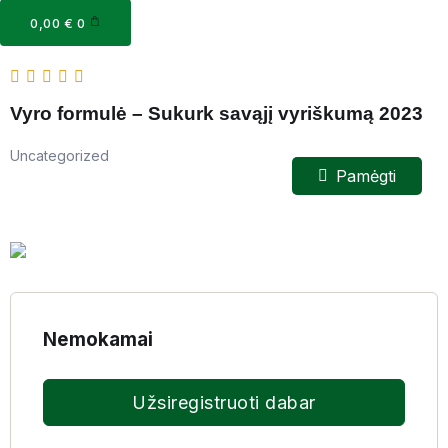
Cart
0,00
€
0
Vyro formulė – Sukurk savąjį vyriškumą 2023
Uncategorized
Pamėgti
Nemokamai
Užsiregistruoti dabar