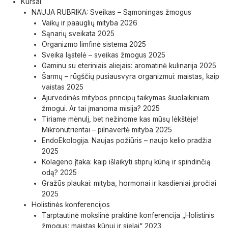
Kursai
NAUJA RUBRIKA: Sveikas – Sąmoningas žmogus
Vaikų ir paauglių mityba 2026
Sąnarių sveikata 2025
Organizmo limfinė sistema 2025
Sveika ląstelė – sveikas žmogus 2025
Gaminu su eteriniais aliejais: aromatinė kulinarija 2025
Šarmų – rūgščių pusiausvyra organizmui: maistas, kaip
vaistas 2025
Ajurvedinės mitybos principų taikymas šiuolaikiniam
žmogui. Ar tai įmanoma misija? 2025
Tiriame mėnulį, bet nežinome kas mūsų lėkštėje!
Mikronutrientai – pilnavertė mityba 2025
EndoEkologija. Naujas požiūris – naujo kelio pradžia
2025
Kolageno įtaka: kaip išlaikyti stiprų kūną ir spindinčią
odą? 2025
Gražūs plaukai: mityba, hormonai ir kasdieniai įpročiai
2025
Holistinės konferencijos
Tarptautinė mokslinė praktinė konferencija „Holistinis
žmogus: maistas kūnui ir sielai“ 2023