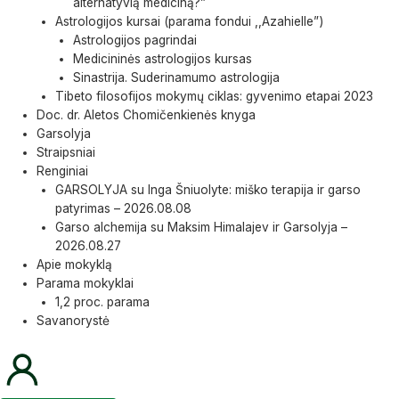
alternatyvią mediciną?”
Astrologijos kursai (parama fondui ,,Azahielle”)
Astrologijos pagrindai
Medicininės astrologijos kursas
Sinastrija. Suderinamumo astrologija
Tibeto filosofijos mokymų ciklas: gyvenimo etapai 2023
Doc. dr. Aletos Chomičenkienės knyga
Garsolyja
Straipsniai
Renginiai
GARSOLYJA su Inga Šniuolyte: miško terapija ir garso
patyrimas – 2026.08.08
Garso alchemija su Maksim Himalajev ir Garsolyja –
2026.08.27
Apie mokyklą
Parama mokyklai
1,2 proc. parama
Savanorystė