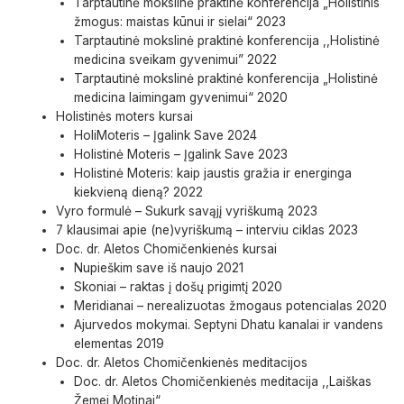
Tarptautinė mokslinė praktinė konferencija „Holistinis
žmogus: maistas kūnui ir sielai“ 2023
Tarptautinė mokslinė praktinė konferencija ,,Holistinė
medicina sveikam gyvenimui” 2022
Tarptautinė mokslinė praktinė konferencija „Holistinė
medicina laimingam gyvenimui“ 2020
Holistinės moters kursai
HoliMoteris – Įgalink Save 2024
Holistinė Moteris – Įgalink Save 2023
Holistinė Moteris: kaip jaustis gražia ir energinga
kiekvieną dieną? 2022
Vyro formulė – Sukurk savąjį vyriškumą 2023
7 klausimai apie (ne)vyriškumą – interviu ciklas 2023
Doc. dr. Aletos Chomičenkienės kursai
Nupieškim save iš naujo 2021
Skoniai – raktas į došų prigimtį 2020
Meridianai – nerealizuotas žmogaus potencialas 2020
Ajurvedos mokymai. Septyni Dhatu kanalai ir vandens
elementas 2019
Doc. dr. Aletos Chomičenkienės meditacijos
Doc. dr. Aletos Chomičenkienės meditacija ,,Laiškas
Žemei Motinai“