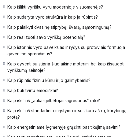
Kaip išlikti vyrišku vyru modernioje visuomenėje?
Kaip sudaryta vyro struktūra ir kaip ja rūpintis?
Kaip palaikyti dvasinę stiprybę, švarą, sąmoningumą?
Kaip realizuoti savo vyrišką potencialą?
Kaip istorinis vyro paveikslas ir ryšys su protėviais formuoja
gyvenimo sprendimus?
Kaip gyventi su stipria šiuolaikine moterimi bei kaip išsaugoti
vyriškumą šeimoje?
Kaip rūpintis fiziniu kūnu ir jo galimybėmis?
Kaip būti tvirtu emociškai?
Kaip išeiti iš „auka-gelbėtojas-agresorius“ rato?
Kaip išeiti iš standartinio mąstymo ir susikurti aštrų, kūrybingą
protą?
Kaip energetiniame lygmenyje grąžinti pasitikėjimą savimi?