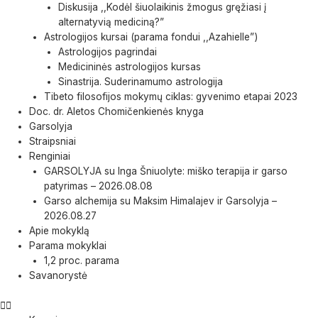
Diskusija ,,Kodėl šiuolaikinis žmogus gręžiasi į
alternatyvią mediciną?”
Astrologijos kursai (parama fondui ,,Azahielle”)
Astrologijos pagrindai
Medicininės astrologijos kursas
Sinastrija. Suderinamumo astrologija
Tibeto filosofijos mokymų ciklas: gyvenimo etapai 2023
Doc. dr. Aletos Chomičenkienės knyga
Garsolyja
Straipsniai
Renginiai
GARSOLYJA su Inga Šniuolyte: miško terapija ir garso
patyrimas – 2026.08.08
Garso alchemija su Maksim Himalajev ir Garsolyja –
2026.08.27
Apie mokyklą
Parama mokyklai
1,2 proc. parama
Savanorystė