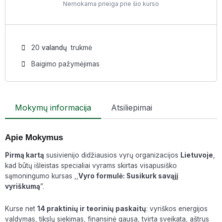
Nemokama prieiga prie šio kurso
20
valandų
trukmė
Baigimo pažymėjimas
Mokymų informacija
Atsiliepimai
Apie Mokymus
Pirmą kartą
susivienijo didžiausios vyrų organizacijos
Lietuvoje
,
kad būtų išleistas specialiai vyrams skirtas visapusiško
sąmoningumo kursas ,,
Vyro formulė: Susikurk savąjį
vyriškumą
”.
Kurse net
14 praktinių ir teorinių paskaitų
: vyriškos energijos
valdymas, tikslų siekimas, finansinė gausa, tvirta sveikata, aštrus