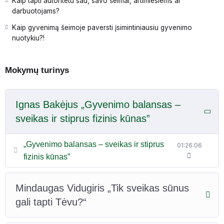
Kaip tapti autoritetu sau, savo šeimai, artimiesiems ar
darbuotojams?
Kaip gyvenimą šeimoje paversti įsimintiniausiu gyvenimo
nuotykiu?!
Mokymų turinys
Ignas Bakėjus „Gyvenimo balansas –
sveikas ir stiprus fizinis kūnas”
„Gyvenimo balansas – sveikas ir stiprus
01:26:06
fizinis kūnas”
Mindaugas Vidugiris „Tik sveikas sūnus
gali tapti Tėvu?“