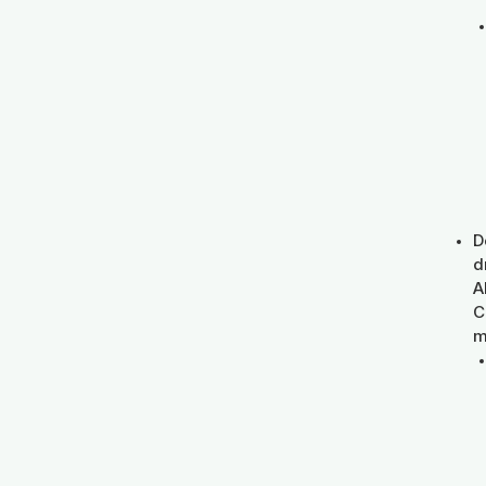
D
d
A
C
m