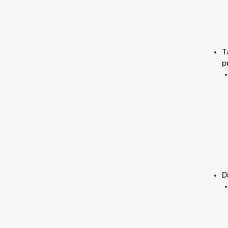
T
p
D