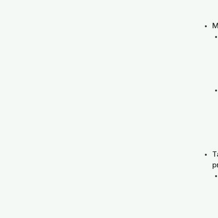
M
T
p