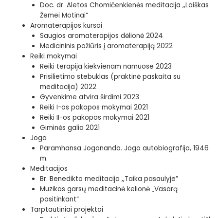
Doc. dr. Aletos Chomičenkienės meditacija ,,Laiškas
Žemei Motinai“
Aromaterapijos kursai
Saugios aromaterapijos dėlionė 2024
Medicininis požiūris į aromaterapiją 2022
Reiki mokymai
Reiki terapija kiekvienam namuose 2023
Prisilietimo stebuklas (praktinė paskaita su
meditacija) 2022
Gyvenkime atvira širdimi 2023
Reiki I-os pakopos mokymai 2021
Reiki II-os pakopos mokymai 2021
Giminės galia 2021
Joga
Paramhansa Jogananda. Jogo autobiografija, 1946
m.
Meditacijos
Br. Benedikto meditacija ,,Taika pasaulyje”
Muzikos garsų meditacinė kelionė „Vasarą
pasitinkant“
Tarptautiniai projektai