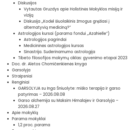
Diskusijos
Vytautas Gruzdys apie Holistinės Mokyklos misiją ir
viziją
Diskusija ,,Kodėl šiuolaikinis žmogus gręžiasi į
alternatyvią mediciną?”
Astrologijos kursai (parama fondui ,,Azahielle”)
Astrologijos pagrindai
Medicininės astrologijos kursas
Sinastrija. Suderinamumo astrologija
Tibeto filosofijos mokymų ciklas: gyvenimo etapai 2023
Doc. dr. Aletos Chomičenkienės knyga
Garsolyja
Straipsniai
Renginiai
GARSOLYJA su Inga Šniuolyte: miško terapija ir garso
patyrimas – 2026.08.08
Garso alchemija su Maksim Himalajev ir Garsolyja –
2026.08.27
Apie mokyklą
Parama mokyklai
1,2 proc. parama