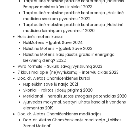
Tarptautinė mokslinė praktinė konferencija „Holistinis
žmogus: maistas kūnui ir sielai“ 2023
Tarptautinė mokslinė praktinė konferencija ,,Holistinė
medicina sveikam gyvenimui” 2022
Tarptautinė mokslinė praktinė konferencija „Holistinė
medicina laimingam gyvenimui“ 2020
Holistinės moters kursai
HoliMoteris – Įgalink Save 2024
Holistinė Moteris – Įgalink Save 2023
Holistinė Moteris: kaip jaustis gražia ir energinga
kiekvieną dieną? 2022
Vyro formulė – Sukurk savąjį vyriškumą 2023
7 klausimai apie (ne)vyriškumą – interviu ciklas 2023
Doc. dr. Aletos Chomičenkienės kursai
Nupieškim save iš naujo 2021
Skoniai – raktas į došų prigimtį 2020
Meridianai – nerealizuotas žmogaus potencialas 2020
Ajurvedos mokymai. Septyni Dhatu kanalai ir vandens
elementas 2019
Doc. dr. Aletos Chomičenkienės meditacijos
Doc. dr. Aletos Chomičenkienės meditacija ,,Laiškas
Žemei Motinai“