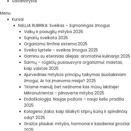
Savanorystė
Menu
Kursai
NAUJA RUBRIKA: Sveikas – Sąmoningas žmogus
Vaikų ir paauglių mityba 2026
Sąnarių sveikata 2025
Organizmo limfinė sistema 2025
Sveika ląstelė – sveikas žmogus 2025
Gaminu su eteriniais aliejais: aromatinė kulinarija 2025
Šarmų – rūgščių pusiausvyra organizmui: maistas,
kaip vaistas 2025
Ajurvedinės mitybos principų taikymas šiuolaikiniam
žmogui. Ar tai įmanoma misija? 2025
Tiriame mėnulį, bet nežinome kas mūsų lėkštėje!
Mikronutrientai – pilnavertė mityba 2025
EndoEkologija. Naujas požiūris – naujo kelio pradžia
2025
Kolageno įtaka: kaip išlaikyti stiprų kūną ir spindinčią
odą? 2025
Gražūs plaukai: mityba, hormonai ir kasdieniai įpročiai
2025