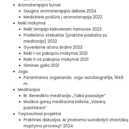
Aromaterapijos kursai
Saugios aromaterapijos dėlionė 2024
Medicininis požiūris į aromaterapiją 2022
Reiki mokymai
Reiki terapija kiekvienam namuose 2023
Prisilietimo stebuklas (praktinė paskaita su
meditacija) 2022
Gyvenkime atvira širdimi 2023
Reiki I-os pakopos mokymai 2021
Reiki II-os pakopos mokymai 2021
Giminės galia 2021
Joga
Paramhansa Jogananda. Jogo autobiografija, 1946
m.
Meditacijos
Br. Benedikto meditacija ,,Taika pasaulyje”
Muzikos garsų meditacinė kelionė „Vasarą
pasitinkant“
Tarptautiniai projektai
Praktinės diskusijos: Ar įmanoma sustabdyti chaotišką
mąstymo procesą? 2024