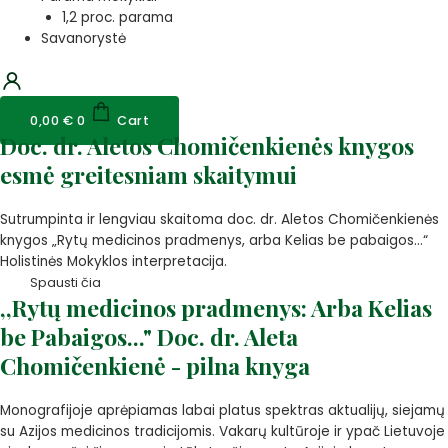
1,2 proc. parama
Savanorystė
0,00
€
0
Cart
Doc. dr. Aletos Chomičenkienės knygos
esmė greitesniam skaitymui
Sutrumpinta ir lengviau skaitoma doc. dr. Aletos Chomičenkienės
knygos „Rytų medicinos pradmenys, arba Kelias be pabaigos…“
Holistinės Mokyklos interpretacija.
Spausti čia
,,Rytų medicinos pradmenys: Arba Kelias
be Pabaigos..." Doc. dr. Aleta
Chomičenkienė - pilna knyga
Monografijoje aprėpiamas labai platus spektras aktualijų, siejamų
su Azijos medicinos tradicijomis. Vakarų kultūroje ir ypač Lietuvoje