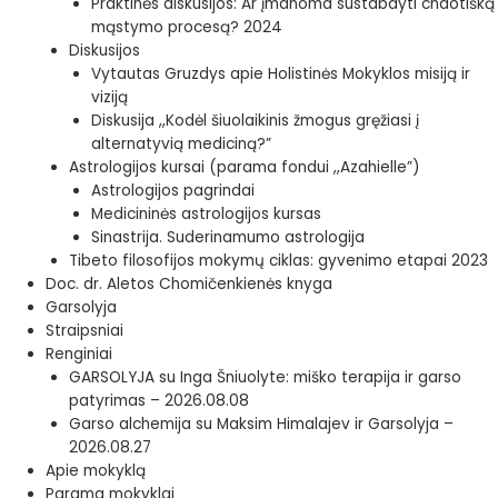
Praktinės diskusijos: Ar įmanoma sustabdyti chaotišką
mąstymo procesą? 2024
Diskusijos
Vytautas Gruzdys apie Holistinės Mokyklos misiją ir
viziją
Diskusija ,,Kodėl šiuolaikinis žmogus gręžiasi į
alternatyvią mediciną?”
Astrologijos kursai (parama fondui ,,Azahielle”)
Astrologijos pagrindai
Medicininės astrologijos kursas
Sinastrija. Suderinamumo astrologija
Tibeto filosofijos mokymų ciklas: gyvenimo etapai 2023
Doc. dr. Aletos Chomičenkienės knyga
Garsolyja
Straipsniai
Renginiai
GARSOLYJA su Inga Šniuolyte: miško terapija ir garso
patyrimas – 2026.08.08
Garso alchemija su Maksim Himalajev ir Garsolyja –
2026.08.27
Apie mokyklą
Parama mokyklai