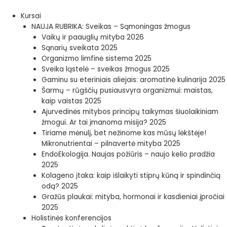
Pereiti
prie
Kursai
turinio
NAUJA RUBRIKA: Sveikas – Sąmoningas žmogus
Vaikų ir paauglių mityba 2026
Sąnarių sveikata 2025
Organizmo limfinė sistema 2025
Sveika ląstelė – sveikas žmogus 2025
Gaminu su eteriniais aliejais: aromatinė kulinarija 2025
Šarmų – rūgščių pusiausvyra organizmui: maistas,
kaip vaistas 2025
Ajurvedinės mitybos principų taikymas šiuolaikiniam
žmogui. Ar tai įmanoma misija? 2025
Tiriame mėnulį, bet nežinome kas mūsų lėkštėje!
Mikronutrientai – pilnavertė mityba 2025
EndoEkologija. Naujas požiūris – naujo kelio pradžia
2025
Kolageno įtaka: kaip išlaikyti stiprų kūną ir spindinčią
odą? 2025
Gražūs plaukai: mityba, hormonai ir kasdieniai įpročiai
2025
Holistinės konferencijos