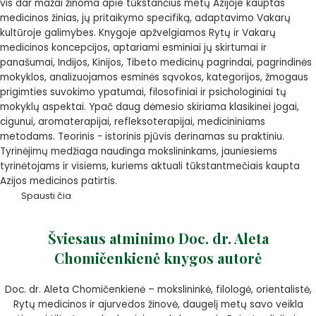
vis dar mažai žinoma apie tūkstančius metų Azijoje kauptas
medicinos žinias, jų pritaikymo specifiką, adaptavimo Vakarų
kultūroje galimybes. Knygoje apžvelgiamos Rytų ir Vakarų
medicinos koncepcijos, aptariami esminiai jų skirtumai ir
panašumai, Indijos, Kinijos, Tibeto medicinų pagrindai, pagrindinės
mokyklos, analizuojamos esminės sąvokos, kategorijos, žmogaus
prigimties suvokimo ypatumai, filosofiniai ir psichologiniai tų
mokyklų aspektai. Ypač daug dėmesio skiriama klasikinei jogai,
cigunui, aromaterapijai, refleksoterapijai, medicininiams
metodams. Teorinis - istorinis pjūvis derinamas su praktiniu.
Tyrinėjimų medžiaga naudinga mokslininkams, jauniesiems
tyrinėtojams ir visiems, kuriems aktuali tūkstantmečiais kaupta
Azijos medicinos patirtis.
Spausti čia
Šviesaus atminimo Doc. dr. Aleta
Chomičenkienė knygos autorė
Doc. dr. Aleta Chomičenkienė – mokslininkė, filologė, orientalistė,
Rytų medicinos ir ajurvedos žinovė, daugelį metų savo veikla