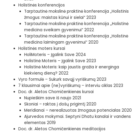
Holistinės konferencijos
Tarptautinė mokslinė praktinė konferencija „Holistinis
žmogus: maistas kūnui ir sielai“ 2023
Tarptautinė mokslinė praktinė konferencija ,,Holistinė
medicina sveikam gyvenimui” 2022
Tarptautinė mokslinė praktinė konferencija „Holistinė
medicina laimingam gyvenimui“ 2020
Holistinės moters kursai
HoliMoteris – Įgalink Save 2024
Holistinė Moteris – Įgalink Save 2023
Holistinė Moteris: kaip jaustis gražia ir energinga
kiekvieną dieną? 2022
Vyro formulė – Sukurk savąjį vyriškumą 2023
7 klausimai apie (ne)vyriškumą – interviu ciklas 2023
Doc. dr. Aletos Chomičenkienės kursai
Nupieškim save iš naujo 2021
Skoniai – raktas į došų prigimtį 2020
Meridianai – nerealizuotas žmogaus potencialas 2020
Ajurvedos mokymai. Septyni Dhatu kanalai ir vandens
elementas 2019
Doc. dr. Aletos Chomičenkienės meditacijos