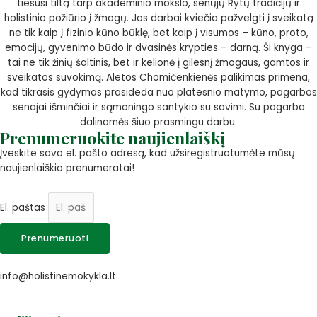
tiesusi tiltą tarp akademinio mokslo, senųjų Rytų tradicijų ir
holistinio požiūrio į žmogų. Jos darbai kviečia pažvelgti į sveikatą
ne tik kaip į fizinio kūno būklę, bet kaip į visumos – kūno, proto,
emocijų, gyvenimo būdo ir dvasinės krypties – darną. Ši knyga –
tai ne tik žinių šaltinis, bet ir kelionė į gilesnį žmogaus, gamtos ir
sveikatos suvokimą. Aletos Chomičenkienės palikimas primena,
kad tikrasis gydymas prasideda nuo platesnio matymo, pagarbos
senajai išminčiai ir sąmoningo santykio su savimi. Su pagarba
dalinamės šiuo prasmingu darbu.
Prenumeruokite naujienlaiškį
Įveskite savo el. pašto adresą, kad užsiregistruotumėte mūsų
naujienlaiškio prenumeratai!
El. paštas
Prenumeruoti
info@holistinemokykla.lt
+370 630
28880