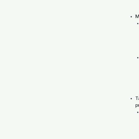
M
T
p