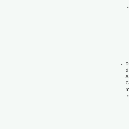
D
d
A
C
m