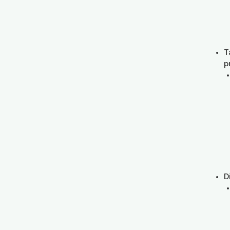
T
p
D