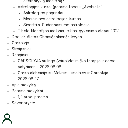
alternatyvią mediciną?”
Astrologijos kursai (parama fondui ,,Azahielle”)
Astrologijos pagrindai
Medicininės astrologijos kursas
Sinastrija. Suderinamumo astrologija
Tibeto filosofijos mokymų ciklas: gyvenimo etapai 2023
Doc. dr. Aletos Chomičenkienės knyga
Garsolyja
Straipsniai
Renginiai
GARSOLYJA su Inga Šniuolyte: miško terapija ir garso
patyrimas – 2026.08.08
Garso alchemija su Maksim Himalajev ir Garsolyja –
2026.08.27
Apie mokyklą
Parama mokyklai
1,2 proc. parama
Savanorystė