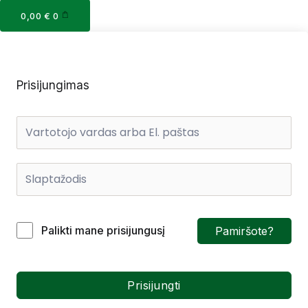
Cart
0,00
€
0
Prisijungimas
Palikti mane prisijungusį
Pamiršote?
Prisijungti