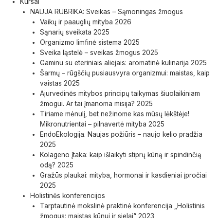
Kursai
NAUJA RUBRIKA: Sveikas – Sąmoningas žmogus
Vaikų ir paauglių mityba 2026
Sąnarių sveikata 2025
Organizmo limfinė sistema 2025
Sveika ląstelė – sveikas žmogus 2025
Gaminu su eteriniais aliejais: aromatinė kulinarija 2025
Šarmų – rūgščių pusiausvyra organizmui: maistas, kaip
vaistas 2025
Ajurvedinės mitybos principų taikymas šiuolaikiniam
žmogui. Ar tai įmanoma misija? 2025
Tiriame mėnulį, bet nežinome kas mūsų lėkštėje!
Mikronutrientai – pilnavertė mityba 2025
EndoEkologija. Naujas požiūris – naujo kelio pradžia
2025
Kolageno įtaka: kaip išlaikyti stiprų kūną ir spindinčią
odą? 2025
Gražūs plaukai: mityba, hormonai ir kasdieniai įpročiai
2025
Holistinės konferencijos
Tarptautinė mokslinė praktinė konferencija „Holistinis
žmogus: maistas kūnui ir sielai“ 2023