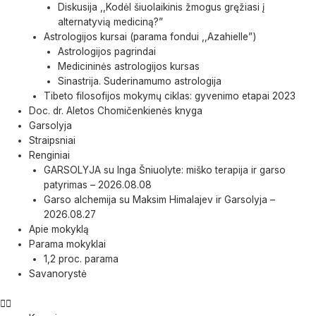
Diskusija ,,Kodėl šiuolaikinis žmogus gręžiasi į
alternatyvią mediciną?”
Astrologijos kursai (parama fondui ,,Azahielle”)
Astrologijos pagrindai
Medicininės astrologijos kursas
Sinastrija. Suderinamumo astrologija
Tibeto filosofijos mokymų ciklas: gyvenimo etapai 2023
Doc. dr. Aletos Chomičenkienės knyga
Garsolyja
Straipsniai
Renginiai
GARSOLYJA su Inga Šniuolyte: miško terapija ir garso
patyrimas – 2026.08.08
Garso alchemija su Maksim Himalajev ir Garsolyja –
2026.08.27
Apie mokyklą
Parama mokyklai
1,2 proc. parama
Savanorystė