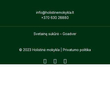
info@holistinemokykla.lt
+370 630
28880
Svetainę sukūrė – Goadver
© 2023 Holistinė mokykla |
Privatumo politika
F
I
Y
a
n
o
c
s
u
e
t
t
b
a
u
o
g
b
o
r
e
k
a
m