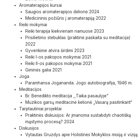
Aromaterapijos kursai
Saugios aromaterapijos dėlionė 2024
Medicininis požiūris į aromaterapiją 2022
Reiki mokymai
Reiki terapija kiekvienam namuose 2023
Prisilietimo stebuklas (praktinė paskaita su meditacija)
2022
Gyvenkime atvira širdimi 2023
Reiki I-os pakopos mokymai 2021
Reiki II-os pakopos mokymai 2021
Giminės galia 2021
Joga
Paramhansa Jogananda. Jogo autobiografija, 1946 m.
Meditacijos
Br. Benedikto meditacija ,,Taika pasaulyje”
Muzikos garsų meditacinė kelionė „Vasarą pasitinkant“
Tarptautiniai projektai
Praktinės diskusijos: Ar įmanoma sustabdyti chaotišką
mąstymo procesą? 2024
Diskusijos
Vytautas Gruzdys apie Holistinės Mokyklos misiją ir viziją