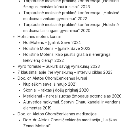
Tarptautinė mokslinė praktinė konferencija „Holistinis
žmogus: maistas kūnui ir sielai“ 2023
Tarptautinė mokslinė praktinė konferencija ,,Holistinė
medicina sveikam gyvenimui” 2022
Tarptautinė mokslinė praktinė konferencija „Holistinė
medicina laimingam gyvenimui“ 2020
Holistinės moters kursai
HoliMoteris – Įgalink Save 2024
Holistinė Moteris – Įgalink Save 2023
Holistinė Moteris: kaip jaustis gražia ir energinga
kiekvieną dieną? 2022
Vyro formulė – Sukurk savąjį vyriškumą 2023
7 klausimai apie (ne)vyriškumą – interviu ciklas 2023
Doc. dr. Aletos Chomičenkienės kursai
Nupieškim save iš naujo 2021
Skoniai – raktas į došų prigimtį 2020
Meridianai – nerealizuotas žmogaus potencialas 2020
Ajurvedos mokymai. Septyni Dhatu kanalai ir vandens
elementas 2019
Doc. dr. Aletos Chomičenkienės meditacijos
Doc. dr. Aletos Chomičenkienės meditacija ,,Laiškas
Žemei Motinai“