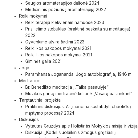
Saugios aromaterapijos dėlionė 2024
Medicininis požiūris į aromaterapiją 2022
Reiki mokymai
Reiki terapija kiekvienam namuose 2023
Prisilietimo stebuklas (praktinė paskaita su meditacija)
2022
Gyvenkime atvira širdimi 2023
Reiki I-os pakopos mokymai 2021
Reiki II-os pakopos mokymai 2021
Giminės galia 2021
Joga
Paramhansa Jogananda. Jogo autobiografija, 1946 m.
Meditacijos
Br. Benedikto meditacija ,,Taika pasaulyje”
Muzikos garsų meditacinė kelionė „Vasarą pasitinkant“
Tarptautiniai projektai
Praktinės diskusijos: Ar įmanoma sustabdyti chaotišką
mąstymo procesą? 2024
Diskusijos
Vytautas Gruzdys apie Holistinės Mokyklos misiją ir viziją
Diskusija ,,Kodėl šiuolaikinis žmogus gręžiasi į