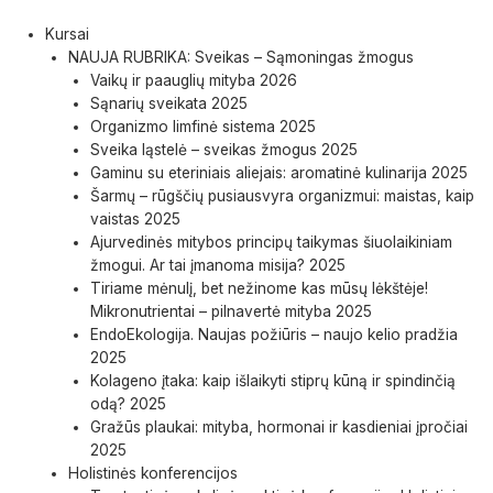
Pereiti
prie
Menu
Kursai
turinio
NAUJA RUBRIKA: Sveikas – Sąmoningas žmogus
Vaikų ir paauglių mityba 2026
Sąnarių sveikata 2025
Organizmo limfinė sistema 2025
Sveika ląstelė – sveikas žmogus 2025
Gaminu su eteriniais aliejais: aromatinė kulinarija 2025
Šarmų – rūgščių pusiausvyra organizmui: maistas, kaip
vaistas 2025
Ajurvedinės mitybos principų taikymas šiuolaikiniam
žmogui. Ar tai įmanoma misija? 2025
Tiriame mėnulį, bet nežinome kas mūsų lėkštėje!
Mikronutrientai – pilnavertė mityba 2025
EndoEkologija. Naujas požiūris – naujo kelio pradžia
2025
Kolageno įtaka: kaip išlaikyti stiprų kūną ir spindinčią
odą? 2025
Gražūs plaukai: mityba, hormonai ir kasdieniai įpročiai
2025
Holistinės konferencijos