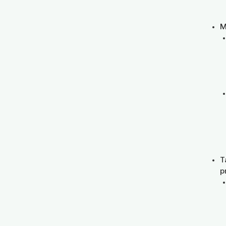
M
T
p