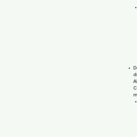
D
d
A
C
m