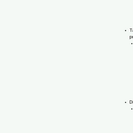
T
p
D