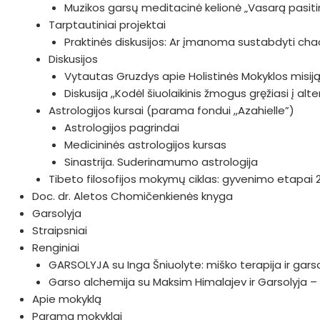
Muzikos garsų meditacinė kelionė „Vasarą pasiti
Tarptautiniai projektai
Praktinės diskusijos: Ar įmanoma sustabdyti c
Diskusijos
Vytautas Gruzdys apie Holistinės Mokyklos misiją i
Diskusija ,,Kodėl šiuolaikinis žmogus gręžiasi į al
Astrologijos kursai (parama fondui ,,Azahielle”)
Astrologijos pagrindai
Medicininės astrologijos kursas
Sinastrija. Suderinamumo astrologija
Tibeto filosofijos mokymų ciklas: gyvenimo etapai 
Doc. dr. Aletos Chomičenkienės knyga
Garsolyja
Straipsniai
Renginiai
GARSOLYJA su Inga Šniuolyte: miško terapija ir gars
Garso alchemija su Maksim Himalajev ir Garsolyja – 
Apie mokyklą
Parama mokyklai