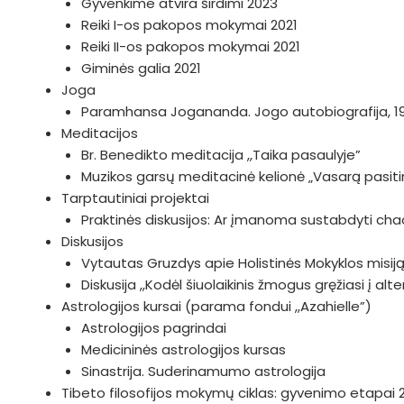
Gyvenkime atvira širdimi 2023
Reiki I-os pakopos mokymai 2021
Reiki II-os pakopos mokymai 2021
Giminės galia 2021
Joga
Paramhansa Jogananda. Jogo autobiografija, 1
Meditacijos
Br. Benedikto meditacija ,,Taika pasaulyje”
Muzikos garsų meditacinė kelionė „Vasarą pasiti
Tarptautiniai projektai
Praktinės diskusijos: Ar įmanoma sustabdyti c
Diskusijos
Vytautas Gruzdys apie Holistinės Mokyklos misiją i
Diskusija ,,Kodėl šiuolaikinis žmogus gręžiasi į al
Astrologijos kursai (parama fondui ,,Azahielle”)
Astrologijos pagrindai
Medicininės astrologijos kursas
Sinastrija. Suderinamumo astrologija
Tibeto filosofijos mokymų ciklas: gyvenimo etapai 