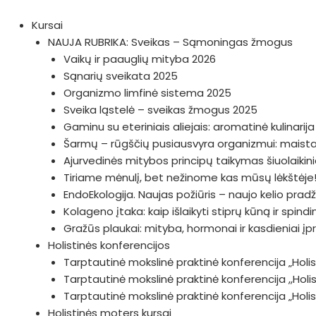
Pereiti
prie
Kursai
turinio
NAUJA RUBRIKA: Sveikas – Sąmoningas žmogus
Vaikų ir paauglių mityba 2026
Sąnarių sveikata 2025
Organizmo limfinė sistema 2025
Sveika ląstelė – sveikas žmogus 2025
Gaminu su eteriniais aliejais: aromatinė kulinarij
Šarmų – rūgščių pusiausvyra organizmui: maistas
Ajurvedinės mitybos principų taikymas šiuolaiki
Tiriame mėnulį, bet nežinome kas mūsų lėkštėje!
EndoEkologija. Naujas požiūris – naujo kelio prad
Kolageno įtaka: kaip išlaikyti stiprų kūną ir spin
Gražūs plaukai: mityba, hormonai ir kasdieniai įp
Holistinės konferencijos
Tarptautinė mokslinė praktinė konferencija „Holist
Tarptautinė mokslinė praktinė konferencija ,,Hol
Tarptautinė mokslinė praktinė konferencija „Hol
Holistinės moters kursai