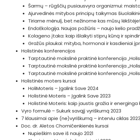
Šarmų – rūgščių pusiausvyra organizmui: maistas
Ajurvedinės mitybos principų taikymas šiuolaiki
Tiriame mėnulį, bet nežinome kas mūsų lėkštėje!
EndoEkologija. Naujas požiūris – naujo kelio prad
Kolageno įtaka: kaip išlaikyti stiprų kūną ir spin
Gražūs plaukai: mityba, hormonai ir kasdieniai įp
Holistinės konferencijos
Tarptautinė mokslinė praktinė konferencija „Holist
Tarptautinė mokslinė praktinė konferencija ,,Hol
Tarptautinė mokslinė praktinė konferencija „Hol
Holistinės moters kursai
HoliMoteris – Įgalink Save 2024
Holistinė Moteris – Įgalink Save 2023
Holistinė Moteris: kaip jaustis gražia ir energing
Vyro formulė – Sukurk savąjį vyriškumą 2023
7 klausimai apie (ne)vyriškumą – interviu ciklas 202
Doc. dr. Aletos Chomičenkienės kursai
Nupieškim save iš naujo 2021