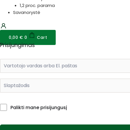
1,2 proc. parama
Savanorystė
0,00
€
0
Cart
Prisijungimas
Palikti mane prisijungusį