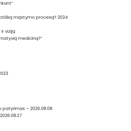
nkant“
haotišką mąstymo procesą? 2024
r viziją
ternatyvią mediciną?”
2023
o patyrimas – 2026.08.08
2026.08.27