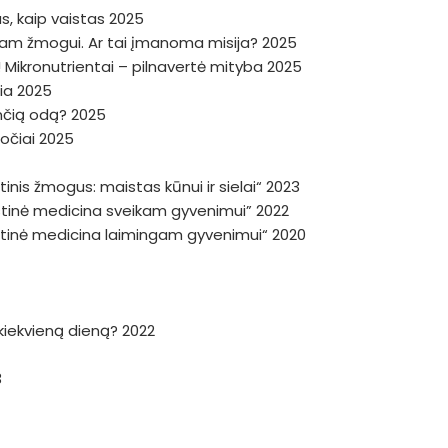
, kaip vaistas 2025
niam žmogui. Ar tai įmanoma misija? 2025
 Mikronutrientai – pilnavertė mityba 2025
žia 2025
dinčią odą? 2025
ročiai 2025
inis žmogus: maistas kūnui ir sielai“ 2023
istinė medicina sveikam gyvenimui” 2022
istinė medicina laimingam gyvenimui“ 2020
a kiekvieną dieną? 2022
3