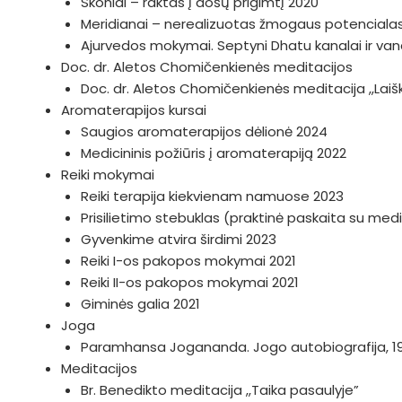
Skoniai – raktas į došų prigimtį 2020
Meridianai – nerealizuotas žmogaus potenciala
Ajurvedos mokymai. Septyni Dhatu kanalai ir v
Doc. dr. Aletos Chomičenkienės meditacijos
Doc. dr. Aletos Chomičenkienės meditacija ,,Lai
Aromaterapijos kursai
Saugios aromaterapijos dėlionė 2024
Medicininis požiūris į aromaterapiją 2022
Reiki mokymai
Reiki terapija kiekvienam namuose 2023
Prisilietimo stebuklas (praktinė paskaita su medi
Gyvenkime atvira širdimi 2023
Reiki I-os pakopos mokymai 2021
Reiki II-os pakopos mokymai 2021
Giminės galia 2021
Joga
Paramhansa Jogananda. Jogo autobiografija, 1
Meditacijos
Br. Benedikto meditacija ,,Taika pasaulyje”