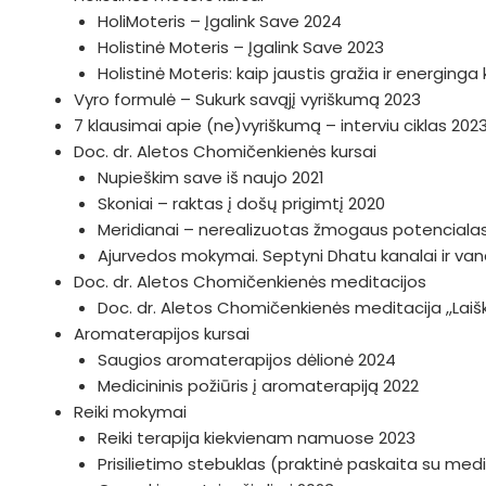
HoliMoteris – Įgalink Save 2024
Holistinė Moteris – Įgalink Save 2023
Holistinė Moteris: kaip jaustis gražia ir energing
Vyro formulė – Sukurk savąjį vyriškumą 2023
7 klausimai apie (ne)vyriškumą – interviu ciklas 202
Doc. dr. Aletos Chomičenkienės kursai
Nupieškim save iš naujo 2021
Skoniai – raktas į došų prigimtį 2020
Meridianai – nerealizuotas žmogaus potenciala
Ajurvedos mokymai. Septyni Dhatu kanalai ir v
Doc. dr. Aletos Chomičenkienės meditacijos
Doc. dr. Aletos Chomičenkienės meditacija ,,Lai
Aromaterapijos kursai
Saugios aromaterapijos dėlionė 2024
Medicininis požiūris į aromaterapiją 2022
Reiki mokymai
Reiki terapija kiekvienam namuose 2023
Prisilietimo stebuklas (praktinė paskaita su medi