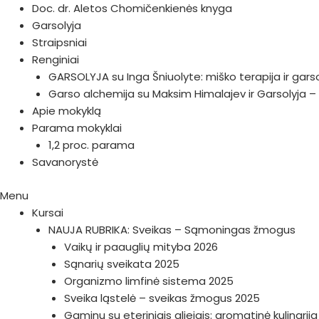
Doc. dr. Aletos Chomičenkienės knyga
Garsolyja
Straipsniai
Renginiai
GARSOLYJA su Inga Šniuolyte: miško terapija ir gars
Garso alchemija su Maksim Himalajev ir Garsolyja – 
Apie mokyklą
Parama mokyklai
1,2 proc. parama
Savanorystė
Menu
Kursai
NAUJA RUBRIKA: Sveikas – Sąmoningas žmogus
Vaikų ir paauglių mityba 2026
Sąnarių sveikata 2025
Organizmo limfinė sistema 2025
Sveika ląstelė – sveikas žmogus 2025
Gaminu su eteriniais aliejais: aromatinė kulinarij