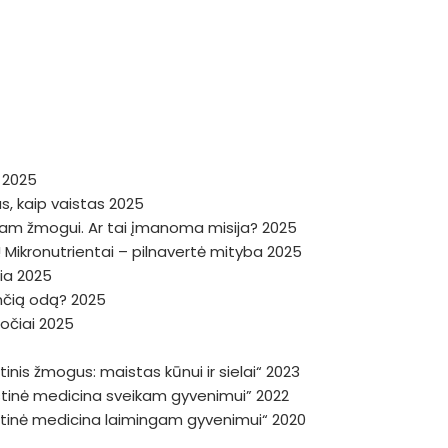
a 2025
, kaip vaistas 2025
niam žmogui. Ar tai įmanoma misija? 2025
 Mikronutrientai – pilnavertė mityba 2025
žia 2025
dinčią odą? 2025
ročiai 2025
inis žmogus: maistas kūnui ir sielai“ 2023
istinė medicina sveikam gyvenimui” 2022
istinė medicina laimingam gyvenimui“ 2020