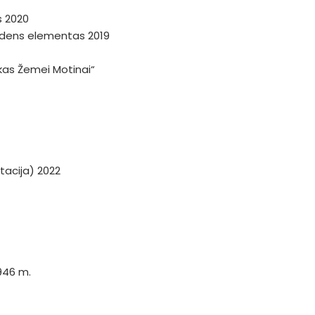
s 2020
andens elementas 2019
škas Žemei Motinai“
tacija) 2022
946 m.