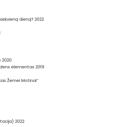
a kiekvieną dieną? 2022
3
s 2020
andens elementas 2019
škas Žemei Motinai“
tacija) 2022