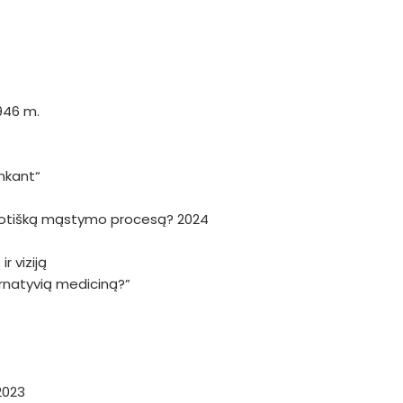
946 m.
nkant“
haotišką mąstymo procesą? 2024
r viziją
ternatyvią mediciną?”
2023