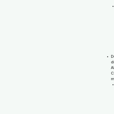
D
d
A
C
m