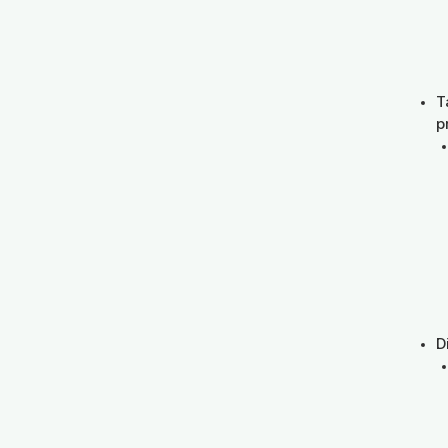
T
p
D