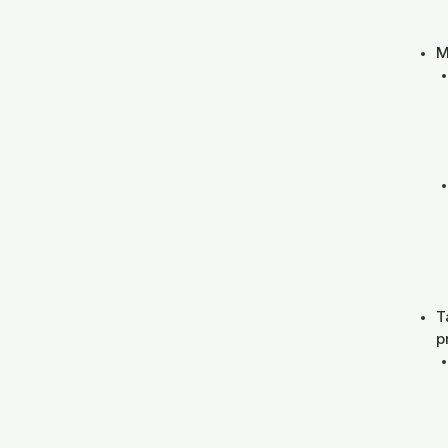
M
T
p