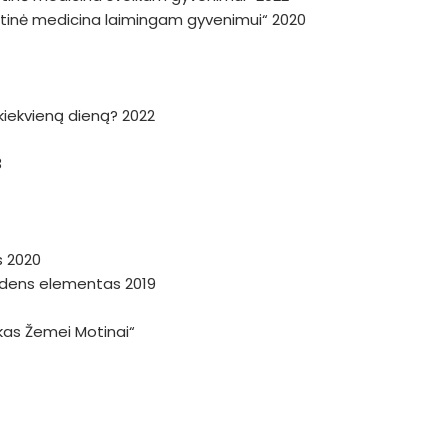
istinė medicina laimingam gyvenimui“ 2020
a kiekvieną dieną? 2022
3
s 2020
andens elementas 2019
škas Žemei Motinai“