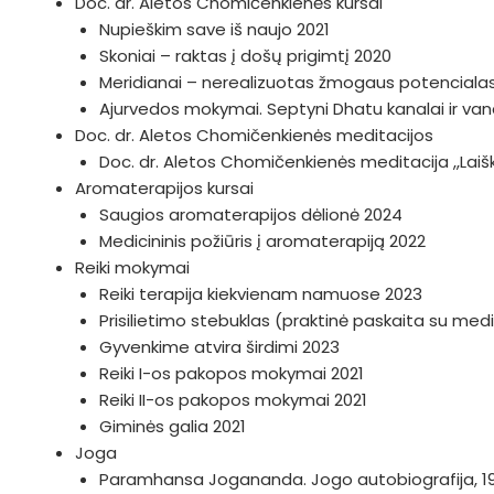
Doc. dr. Aletos Chomičenkienės kursai
Nupieškim save iš naujo 2021
Skoniai – raktas į došų prigimtį 2020
Meridianai – nerealizuotas žmogaus potenciala
Ajurvedos mokymai. Septyni Dhatu kanalai ir v
Doc. dr. Aletos Chomičenkienės meditacijos
Doc. dr. Aletos Chomičenkienės meditacija ,,Lai
Aromaterapijos kursai
Saugios aromaterapijos dėlionė 2024
Medicininis požiūris į aromaterapiją 2022
Reiki mokymai
Reiki terapija kiekvienam namuose 2023
Prisilietimo stebuklas (praktinė paskaita su medi
Gyvenkime atvira širdimi 2023
Reiki I-os pakopos mokymai 2021
Reiki II-os pakopos mokymai 2021
Giminės galia 2021
Joga
Paramhansa Jogananda. Jogo autobiografija, 1