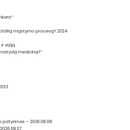
nkant“
haotišką mąstymo procesą? 2024
r viziją
ternatyvią mediciną?”
2023
o patyrimas – 2026.08.08
2026.08.27