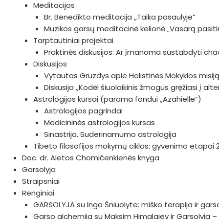
Meditacijos
Br. Benedikto meditacija ,,Taika pasaulyje”
Muzikos garsų meditacinė kelionė „Vasarą pasiti
Tarptautiniai projektai
Praktinės diskusijos: Ar įmanoma sustabdyti c
Diskusijos
Vytautas Gruzdys apie Holistinės Mokyklos misiją i
Diskusija ,,Kodėl šiuolaikinis žmogus gręžiasi į al
Astrologijos kursai (parama fondui ,,Azahielle”)
Astrologijos pagrindai
Medicininės astrologijos kursas
Sinastrija. Suderinamumo astrologija
Tibeto filosofijos mokymų ciklas: gyvenimo etapai 
Doc. dr. Aletos Chomičenkienės knyga
Garsolyja
Straipsniai
Renginiai
GARSOLYJA su Inga Šniuolyte: miško terapija ir gars
Garso alchemija su Maksim Himalajev ir Garsolyja – 