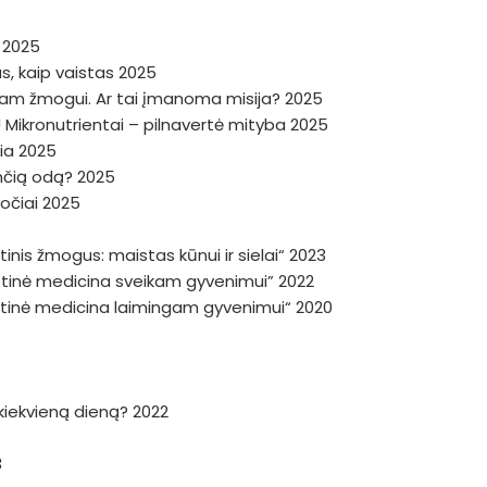
a 2025
, kaip vaistas 2025
niam žmogui. Ar tai įmanoma misija? 2025
 Mikronutrientai – pilnavertė mityba 2025
žia 2025
dinčią odą? 2025
ročiai 2025
inis žmogus: maistas kūnui ir sielai“ 2023
istinė medicina sveikam gyvenimui” 2022
istinė medicina laimingam gyvenimui“ 2020
a kiekvieną dieną? 2022
3