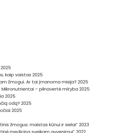
a 2025
, kaip vaistas 2025
niam žmogui. Ar tai įmanoma misija? 2025
 Mikronutrientai – pilnavertė mityba 2025
žia 2025
dinčią odą? 2025
ročiai 2025
inis žmogus: maistas kūnui ir sielai“ 2023
istinė medicina sveikam gyvenimui” 2022