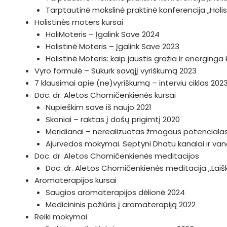
Tarptautinė mokslinė praktinė konferencija „Hol
Holistinės moters kursai
HoliMoteris – Įgalink Save 2024
Holistinė Moteris – Įgalink Save 2023
Holistinė Moteris: kaip jaustis gražia ir energing
Vyro formulė – Sukurk savąjį vyriškumą 2023
7 klausimai apie (ne)vyriškumą – interviu ciklas 202
Doc. dr. Aletos Chomičenkienės kursai
Nupieškim save iš naujo 2021
Skoniai – raktas į došų prigimtį 2020
Meridianai – nerealizuotas žmogaus potenciala
Ajurvedos mokymai. Septyni Dhatu kanalai ir v
Doc. dr. Aletos Chomičenkienės meditacijos
Doc. dr. Aletos Chomičenkienės meditacija ,,Lai
Aromaterapijos kursai
Saugios aromaterapijos dėlionė 2024
Medicininis požiūris į aromaterapiją 2022
Reiki mokymai