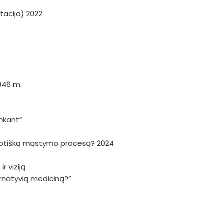
tacija) 2022
946 m.
nkant“
haotišką mąstymo procesą? 2024
r viziją
ternatyvią mediciną?”