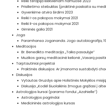
Reiki terapija kiekvienam namuose 2023
Prisilietimo stebuklas (praktinė paskaita su medi
Gyvenkime atvira širdimi 2023
Reiki I-os pakopos mokymai 2021
Reiki II-os pakopos mokymai 2021
Giminės galia 2021
Joga
Paramhansa Jogananda. Jogo autobiografija, 1
Meditacijos
Br. Benedikto meditacija ,,Taika pasaulyje”
Muzikos garsų meditacinė kelionė „Vasarą pasiti
Tarptautiniai projektai
Praktinės diskusijos: Ar įmanoma sustabdyti c
Diskusijos
Vytautas Gruzdys apie Holistinės Mokyklos misiją i
Diskusija ,,Kodėl šiuolaikinis žmogus gręžiasi į al
Astrologijos kursai (parama fondui ,,Azahielle”)
Astrologijos pagrindai
Medicininės astrologijos kursas