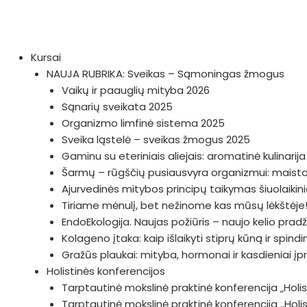
Pereiti
prie
turinio
Menu
Kursai
NAUJA RUBRIKA: Sveikas – Sąmoningas žmogus
Vaikų ir paauglių mityba 2026
Sąnarių sveikata 2025
Organizmo limfinė sistema 2025
Sveika ląstelė – sveikas žmogus 2025
Gaminu su eteriniais aliejais: aromatinė kulinarij
Šarmų – rūgščių pusiausvyra organizmui: maistas
Ajurvedinės mitybos principų taikymas šiuolaiki
Tiriame mėnulį, bet nežinome kas mūsų lėkštėje!
EndoEkologija. Naujas požiūris – naujo kelio prad
Kolageno įtaka: kaip išlaikyti stiprų kūną ir spin
Gražūs plaukai: mityba, hormonai ir kasdieniai įp
Holistinės konferencijos
Tarptautinė mokslinė praktinė konferencija „Holist
Tarptautinė mokslinė praktinė konferencija ,,Hol