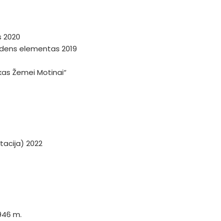
s 2020
andens elementas 2019
škas Žemei Motinai“
tacija) 2022
946 m.