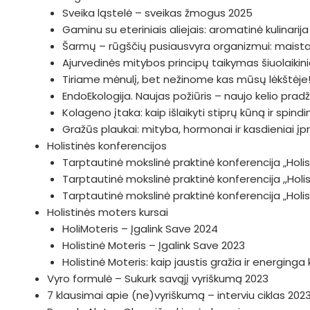
Sveika ląstelė – sveikas žmogus 2025
Gaminu su eteriniais aliejais: aromatinė kulinarij
Šarmų – rūgščių pusiausvyra organizmui: maistas
Ajurvedinės mitybos principų taikymas šiuolaiki
Tiriame mėnulį, bet nežinome kas mūsų lėkštėje!
EndoEkologija. Naujas požiūris – naujo kelio prad
Kolageno įtaka: kaip išlaikyti stiprų kūną ir spin
Gražūs plaukai: mityba, hormonai ir kasdieniai įp
Holistinės konferencijos
Tarptautinė mokslinė praktinė konferencija „Holist
Tarptautinė mokslinė praktinė konferencija ,,Hol
Tarptautinė mokslinė praktinė konferencija „Hol
Holistinės moters kursai
HoliMoteris – Įgalink Save 2024
Holistinė Moteris – Įgalink Save 2023
Holistinė Moteris: kaip jaustis gražia ir energing
Vyro formulė – Sukurk savąjį vyriškumą 2023
7 klausimai apie (ne)vyriškumą – interviu ciklas 202