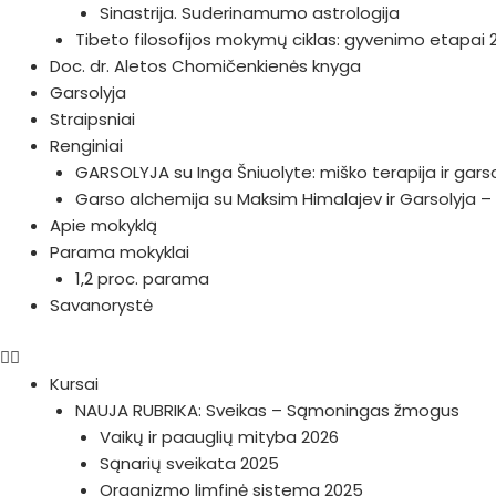
Sinastrija. Suderinamumo astrologija
Tibeto filosofijos mokymų ciklas: gyvenimo etapai 
Doc. dr. Aletos Chomičenkienės knyga
Garsolyja
Straipsniai
Renginiai
GARSOLYJA su Inga Šniuolyte: miško terapija ir gars
Garso alchemija su Maksim Himalajev ir Garsolyja – 
Apie mokyklą
Parama mokyklai
1,2 proc. parama
Savanorystė
Kursai
NAUJA RUBRIKA: Sveikas – Sąmoningas žmogus
Vaikų ir paauglių mityba 2026
Sąnarių sveikata 2025
Organizmo limfinė sistema 2025