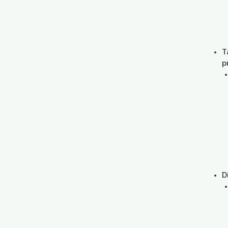
T
p
D