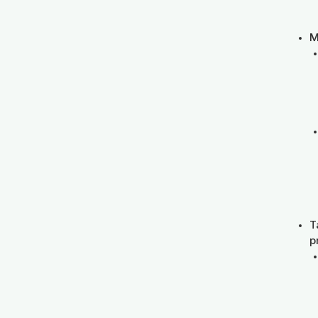
M
T
p