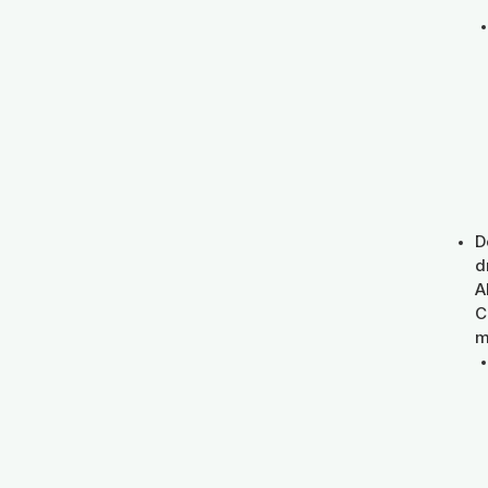
D
d
A
C
m