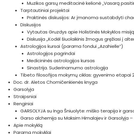
Muzikos garsų meditacinė kelionė „Vasarą pasiti
Tarptautiniai projektai
Praktinės diskusijos: Ar įmanoma sustabdyti c
Diskusijos
Vytautas Gruzdys apie Holistinės Mokyklos misiją i
Diskusija ,,Kodėl šiuolaikinis žmogus gręžiasi į al
Astrologijos kursai (parama fondui ,,Azahielle”)
Astrologijos pagrindai
Medicininės astrologijos kursas
Sinastrija. Suderinamumo astrologija
Tibeto filosofijos mokymų ciklas: gyvenimo etapai 
Doc. dr. Aletos Chomičenkienės knyga
Garsolyja
Straipsniai
Renginiai
GARSOLYJA su Inga Šniuolyte: miško terapija ir gars
Garso alchemija su Maksim Himalajev ir Garsolyja – 
Apie mokyklą
Parama mokyklai