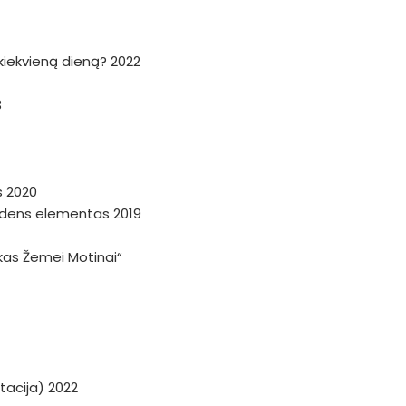
a kiekvieną dieną? 2022
3
s 2020
andens elementas 2019
škas Žemei Motinai“
tacija) 2022