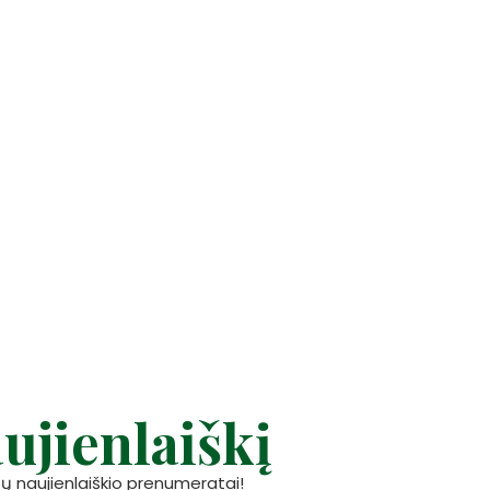
ujienlaiškį
ų naujienlaiškio prenumeratai!