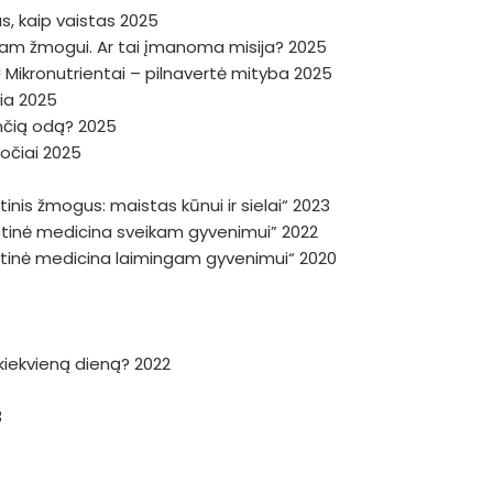
, kaip vaistas 2025
niam žmogui. Ar tai įmanoma misija? 2025
 Mikronutrientai – pilnavertė mityba 2025
žia 2025
dinčią odą? 2025
ročiai 2025
inis žmogus: maistas kūnui ir sielai“ 2023
istinė medicina sveikam gyvenimui” 2022
istinė medicina laimingam gyvenimui“ 2020
a kiekvieną dieną? 2022
3