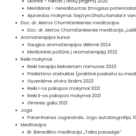
Skoniai – raktas į došų prigimtį 2020
Meridianai – nerealizuotas žmogaus potenciala
Ajurvedos mokymai. Septyni Dhatu kanalai ir v
Doc. dr. Aletos Chomičenkienės meditacijos
Doc. dr. Aletos Chomičenkienės meditacija ,,Lai
Aromaterapijos kursai
Saugios aromaterapijos dėlionė 2024
Medicininis požiūris į aromaterapiją 2022
Reiki mokymai
Reiki terapija kiekvienam namuose 2023
Prisilietimo stebuklas (praktinė paskaita su medi
Gyvenkime atvira širdimi 2023
Reiki I-os pakopos mokymai 2021
Reiki II-os pakopos mokymai 2021
Giminės galia 2021
Joga
Paramhansa Jogananda. Jogo autobiografija, 1
Meditacijos
Br. Benedikto meditacija ,,Taika pasaulyje”