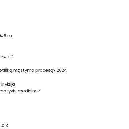
946 m.
nkant“
haotišką mąstymo procesą? 2024
r viziją
ternatyvią mediciną?”
2023