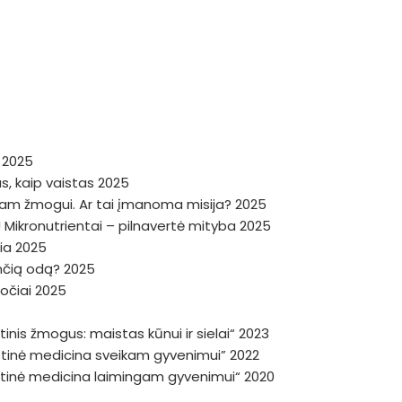
a 2025
, kaip vaistas 2025
niam žmogui. Ar tai įmanoma misija? 2025
 Mikronutrientai – pilnavertė mityba 2025
žia 2025
dinčią odą? 2025
ročiai 2025
inis žmogus: maistas kūnui ir sielai“ 2023
istinė medicina sveikam gyvenimui” 2022
istinė medicina laimingam gyvenimui“ 2020