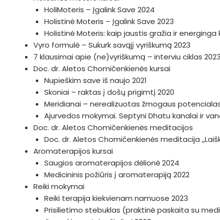
HoliMoteris – Įgalink Save 2024
Holistinė Moteris – Įgalink Save 2023
Holistinė Moteris: kaip jaustis gražia ir energing
Vyro formulė – Sukurk savąjį vyriškumą 2023
7 klausimai apie (ne)vyriškumą – interviu ciklas 202
Doc. dr. Aletos Chomičenkienės kursai
Nupieškim save iš naujo 2021
Skoniai – raktas į došų prigimtį 2020
Meridianai – nerealizuotas žmogaus potenciala
Ajurvedos mokymai. Septyni Dhatu kanalai ir v
Doc. dr. Aletos Chomičenkienės meditacijos
Doc. dr. Aletos Chomičenkienės meditacija ,,Lai
Aromaterapijos kursai
Saugios aromaterapijos dėlionė 2024
Medicininis požiūris į aromaterapiją 2022
Reiki mokymai
Reiki terapija kiekvienam namuose 2023
Prisilietimo stebuklas (praktinė paskaita su medi