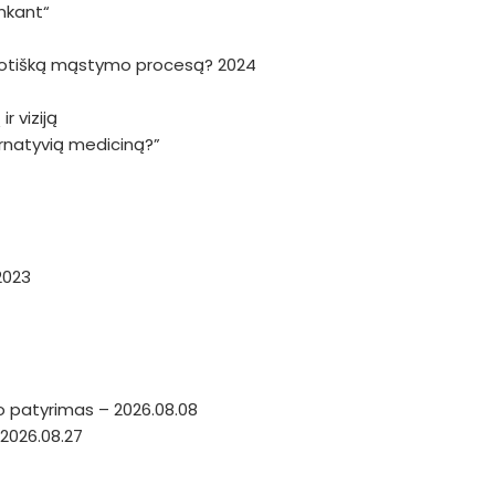
nkant“
haotišką mąstymo procesą? 2024
r viziją
ternatyvią mediciną?”
2023
o patyrimas – 2026.08.08
2026.08.27