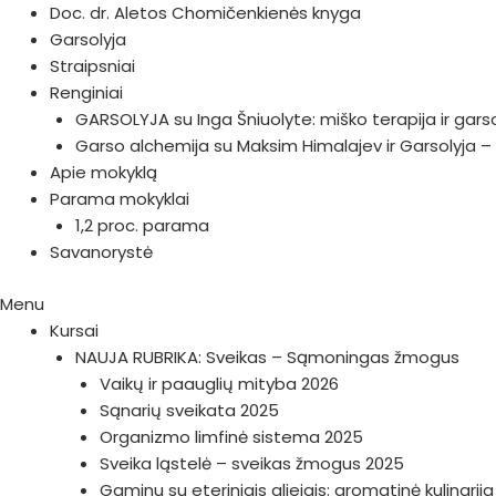
Doc. dr. Aletos Chomičenkienės knyga
Garsolyja
Straipsniai
Renginiai
GARSOLYJA su Inga Šniuolyte: miško terapija ir gars
Garso alchemija su Maksim Himalajev ir Garsolyja – 
Apie mokyklą
Parama mokyklai
1,2 proc. parama
Savanorystė
Menu
Kursai
NAUJA RUBRIKA: Sveikas – Sąmoningas žmogus
Vaikų ir paauglių mityba 2026
Sąnarių sveikata 2025
Organizmo limfinė sistema 2025
Sveika ląstelė – sveikas žmogus 2025
Gaminu su eteriniais aliejais: aromatinė kulinarij