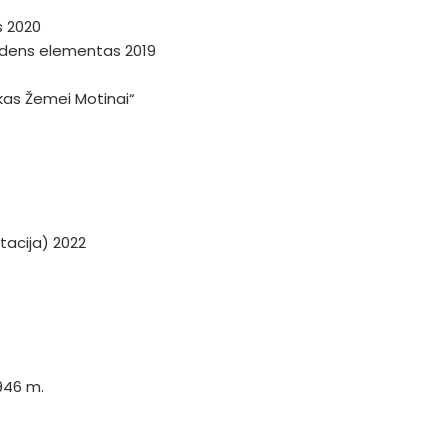
s 2020
andens elementas 2019
škas Žemei Motinai“
tacija) 2022
946 m.