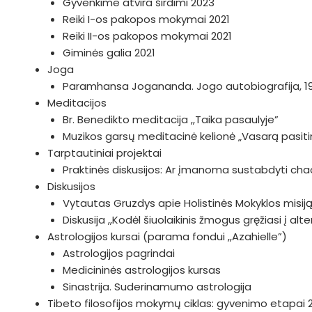
Gyvenkime atvira širdimi 2023
Reiki I-os pakopos mokymai 2021
Reiki II-os pakopos mokymai 2021
Giminės galia 2021
Joga
Paramhansa Jogananda. Jogo autobiografija, 1
Meditacijos
Br. Benedikto meditacija ,,Taika pasaulyje”
Muzikos garsų meditacinė kelionė „Vasarą pasiti
Tarptautiniai projektai
Praktinės diskusijos: Ar įmanoma sustabdyti c
Diskusijos
Vytautas Gruzdys apie Holistinės Mokyklos misiją i
Diskusija ,,Kodėl šiuolaikinis žmogus gręžiasi į al
Astrologijos kursai (parama fondui ,,Azahielle”)
Astrologijos pagrindai
Medicininės astrologijos kursas
Sinastrija. Suderinamumo astrologija
Tibeto filosofijos mokymų ciklas: gyvenimo etapai 