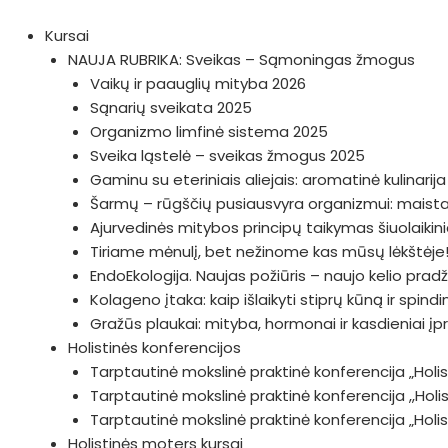
Pereiti
prie
Kursai
turinio
NAUJA RUBRIKA: Sveikas – Sąmoningas žmogus
Vaikų ir paauglių mityba 2026
Sąnarių sveikata 2025
Organizmo limfinė sistema 2025
Sveika ląstelė – sveikas žmogus 2025
Gaminu su eteriniais aliejais: aromatinė kulinarij
Šarmų – rūgščių pusiausvyra organizmui: maistas
Ajurvedinės mitybos principų taikymas šiuolaiki
Tiriame mėnulį, bet nežinome kas mūsų lėkštėje!
EndoEkologija. Naujas požiūris – naujo kelio prad
Kolageno įtaka: kaip išlaikyti stiprų kūną ir spin
Gražūs plaukai: mityba, hormonai ir kasdieniai įp
Holistinės konferencijos
Tarptautinė mokslinė praktinė konferencija „Holist
Tarptautinė mokslinė praktinė konferencija ,,Hol
Tarptautinė mokslinė praktinė konferencija „Hol
Holistinės moters kursai