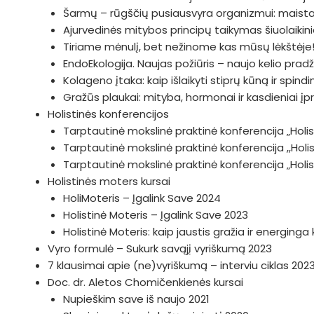
Šarmų – rūgščių pusiausvyra organizmui: maistas
Ajurvedinės mitybos principų taikymas šiuolaiki
Tiriame mėnulį, bet nežinome kas mūsų lėkštėje!
EndoEkologija. Naujas požiūris – naujo kelio prad
Kolageno įtaka: kaip išlaikyti stiprų kūną ir spin
Gražūs plaukai: mityba, hormonai ir kasdieniai įp
Holistinės konferencijos
Tarptautinė mokslinė praktinė konferencija „Holist
Tarptautinė mokslinė praktinė konferencija ,,Hol
Tarptautinė mokslinė praktinė konferencija „Hol
Holistinės moters kursai
HoliMoteris – Įgalink Save 2024
Holistinė Moteris – Įgalink Save 2023
Holistinė Moteris: kaip jaustis gražia ir energing
Vyro formulė – Sukurk savąjį vyriškumą 2023
7 klausimai apie (ne)vyriškumą – interviu ciklas 202
Doc. dr. Aletos Chomičenkienės kursai
Nupieškim save iš naujo 2021