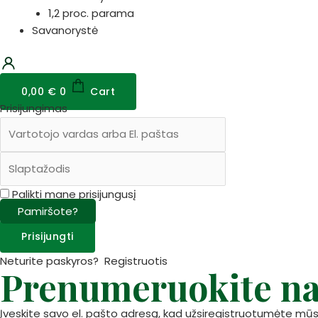
1,2 proc. parama
Savanorystė
0,00
€
0
Cart
Prisijungimas
Palikti mane prisijungusį
Pamiršote?
Prisijungti
Neturite paskyros?
Registruotis
Prenumeruokite na
Įveskite savo el. pašto adresą, kad užsiregistruotumėte mūs