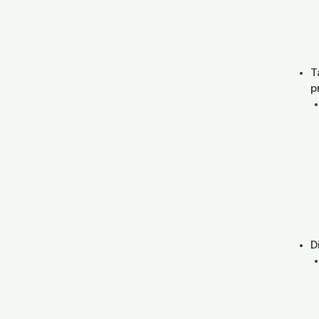
T
p
D