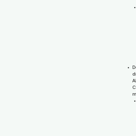
D
d
A
C
m