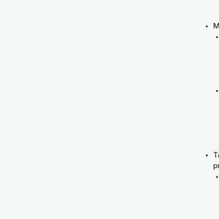
M
T
p