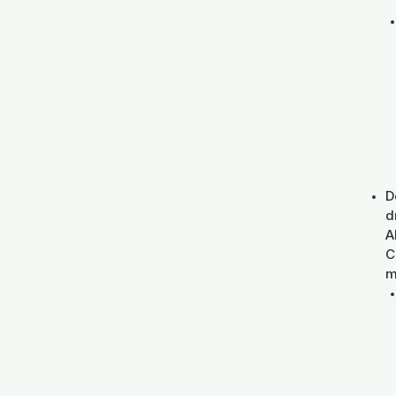
D
d
A
C
m