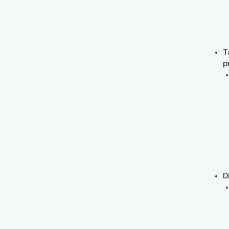
T
p
D