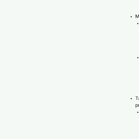
M
T
p