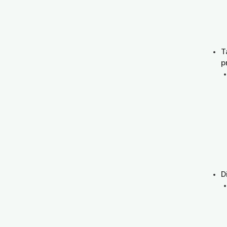
T
p
D