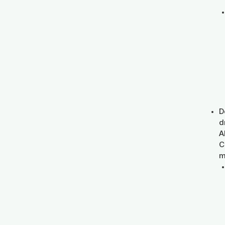
D
d
A
C
m