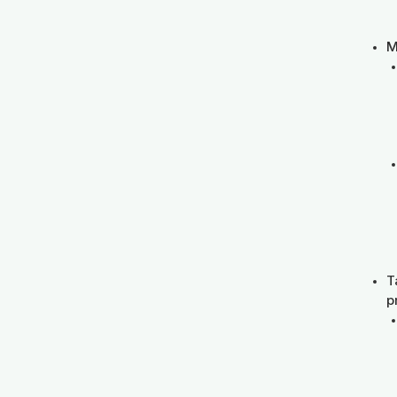
M
T
p