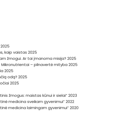
a 2025
, kaip vaistas 2025
niam žmogui. Ar tai įmanoma misija? 2025
 Mikronutrientai – pilnavertė mityba 2025
žia 2025
dinčią odą? 2025
ročiai 2025
inis žmogus: maistas kūnui ir sielai“ 2023
istinė medicina sveikam gyvenimui” 2022
istinė medicina laimingam gyvenimui“ 2020