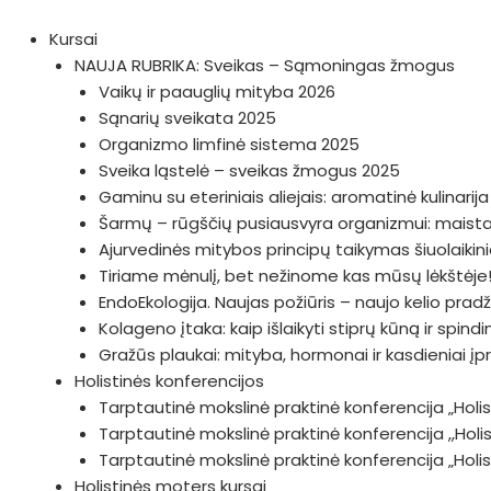
Pereiti
prie
Kursai
turinio
NAUJA RUBRIKA: Sveikas – Sąmoningas žmogus
Vaikų ir paauglių mityba 2026
Sąnarių sveikata 2025
Organizmo limfinė sistema 2025
Sveika ląstelė – sveikas žmogus 2025
Gaminu su eteriniais aliejais: aromatinė kulinarij
Šarmų – rūgščių pusiausvyra organizmui: maistas
Ajurvedinės mitybos principų taikymas šiuolaiki
Tiriame mėnulį, bet nežinome kas mūsų lėkštėje!
EndoEkologija. Naujas požiūris – naujo kelio prad
Kolageno įtaka: kaip išlaikyti stiprų kūną ir spin
Gražūs plaukai: mityba, hormonai ir kasdieniai įp
Holistinės konferencijos
Tarptautinė mokslinė praktinė konferencija „Holist
Tarptautinė mokslinė praktinė konferencija ,,Hol
Tarptautinė mokslinė praktinė konferencija „Hol
Holistinės moters kursai