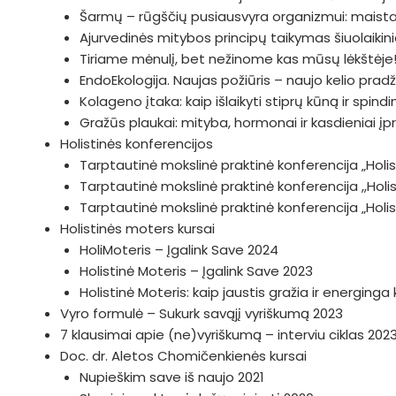
Šarmų – rūgščių pusiausvyra organizmui: maistas
Ajurvedinės mitybos principų taikymas šiuolaiki
Tiriame mėnulį, bet nežinome kas mūsų lėkštėje!
EndoEkologija. Naujas požiūris – naujo kelio prad
Kolageno įtaka: kaip išlaikyti stiprų kūną ir spin
Gražūs plaukai: mityba, hormonai ir kasdieniai įp
Holistinės konferencijos
Tarptautinė mokslinė praktinė konferencija „Holist
Tarptautinė mokslinė praktinė konferencija ,,Hol
Tarptautinė mokslinė praktinė konferencija „Hol
Holistinės moters kursai
HoliMoteris – Įgalink Save 2024
Holistinė Moteris – Įgalink Save 2023
Holistinė Moteris: kaip jaustis gražia ir energing
Vyro formulė – Sukurk savąjį vyriškumą 2023
7 klausimai apie (ne)vyriškumą – interviu ciklas 202
Doc. dr. Aletos Chomičenkienės kursai
Nupieškim save iš naujo 2021