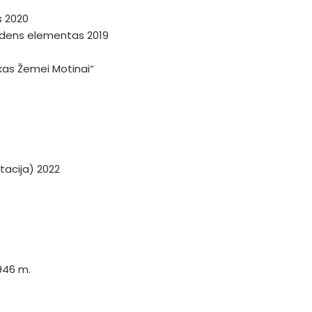
s 2020
andens elementas 2019
škas Žemei Motinai“
tacija) 2022
946 m.