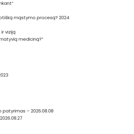
nkant“
haotišką mąstymo procesą? 2024
r viziją
ternatyvią mediciną?”
2023
o patyrimas – 2026.08.08
2026.08.27