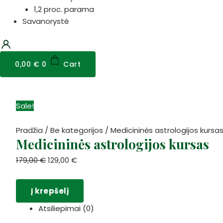
1,2 proc. parama
Savanorystė
0,00
€
0
Cart
produkto
Sale!
kiekis:
Medicininės
Pradžia
/
Be kategorijos
/ Medicininės astrologijos kursa
Medicininės astrologijos kursas
astrologijos
kursas
179,00
€
129,00
€
Į krepšelį
Atsiliepimai (0)