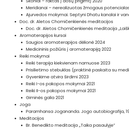
Skoniai – raktas į došų prigimtį 2020
Meridianai – nerealizuotas žmogaus potenciala
Ajurvedos mokymai. Septyni Dhatu kanalai ir v
Doc. dr. Aletos Chomičenkienės meditacijos
Doc. dr. Aletos Chomičenkienės meditacija ,,Lai
Aromaterapijos kursai
Saugios aromaterapijos dėlionė 2024
Medicininis požiūris į aromaterapiją 2022
Reiki mokymai
Reiki terapija kiekvienam namuose 2023
Prisilietimo stebuklas (praktinė paskaita su medi
Gyvenkime atvira širdimi 2023
Reiki I-os pakopos mokymai 2021
Reiki II-os pakopos mokymai 2021
Giminės galia 2021
Joga
Paramhansa Jogananda. Jogo autobiografija, 1
Meditacijos
Br. Benedikto meditacija ,,Taika pasaulyje”