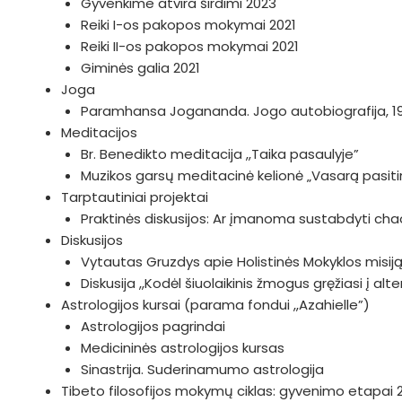
Gyvenkime atvira širdimi 2023
Reiki I-os pakopos mokymai 2021
Reiki II-os pakopos mokymai 2021
Giminės galia 2021
Joga
Paramhansa Jogananda. Jogo autobiografija, 1
Meditacijos
Br. Benedikto meditacija ,,Taika pasaulyje”
Muzikos garsų meditacinė kelionė „Vasarą pasiti
Tarptautiniai projektai
Praktinės diskusijos: Ar įmanoma sustabdyti c
Diskusijos
Vytautas Gruzdys apie Holistinės Mokyklos misiją i
Diskusija ,,Kodėl šiuolaikinis žmogus gręžiasi į al
Astrologijos kursai (parama fondui ,,Azahielle”)
Astrologijos pagrindai
Medicininės astrologijos kursas
Sinastrija. Suderinamumo astrologija
Tibeto filosofijos mokymų ciklas: gyvenimo etapai 