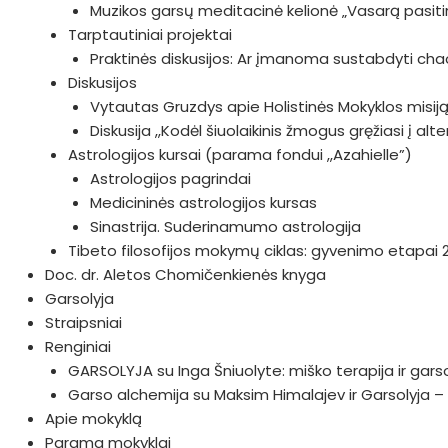
Muzikos garsų meditacinė kelionė „Vasarą pasiti
Tarptautiniai projektai
Praktinės diskusijos: Ar įmanoma sustabdyti c
Diskusijos
Vytautas Gruzdys apie Holistinės Mokyklos misiją i
Diskusija ,,Kodėl šiuolaikinis žmogus gręžiasi į al
Astrologijos kursai (parama fondui ,,Azahielle”)
Astrologijos pagrindai
Medicininės astrologijos kursas
Sinastrija. Suderinamumo astrologija
Tibeto filosofijos mokymų ciklas: gyvenimo etapai 
Doc. dr. Aletos Chomičenkienės knyga
Garsolyja
Straipsniai
Renginiai
GARSOLYJA su Inga Šniuolyte: miško terapija ir gars
Garso alchemija su Maksim Himalajev ir Garsolyja – 
Apie mokyklą
Parama mokyklai