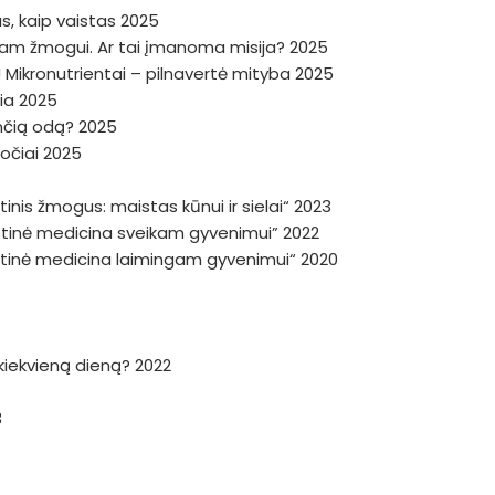
, kaip vaistas 2025
niam žmogui. Ar tai įmanoma misija? 2025
 Mikronutrientai – pilnavertė mityba 2025
žia 2025
dinčią odą? 2025
ročiai 2025
inis žmogus: maistas kūnui ir sielai“ 2023
istinė medicina sveikam gyvenimui” 2022
istinė medicina laimingam gyvenimui“ 2020
a kiekvieną dieną? 2022
3