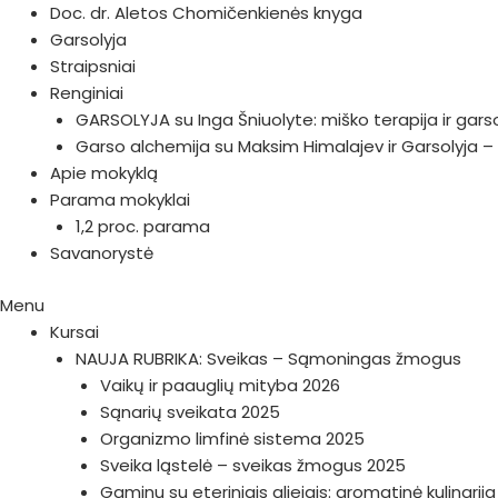
Doc. dr. Aletos Chomičenkienės knyga
Garsolyja
Straipsniai
Renginiai
GARSOLYJA su Inga Šniuolyte: miško terapija ir gars
Garso alchemija su Maksim Himalajev ir Garsolyja – 
Apie mokyklą
Parama mokyklai
1,2 proc. parama
Savanorystė
Menu
Kursai
NAUJA RUBRIKA: Sveikas – Sąmoningas žmogus
Vaikų ir paauglių mityba 2026
Sąnarių sveikata 2025
Organizmo limfinė sistema 2025
Sveika ląstelė – sveikas žmogus 2025
Gaminu su eteriniais aliejais: aromatinė kulinarij