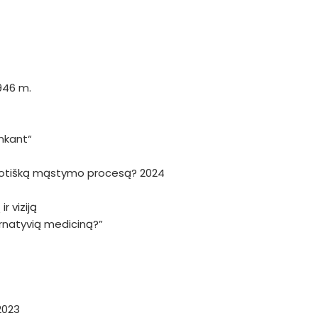
946 m.
nkant“
haotišką mąstymo procesą? 2024
r viziją
ternatyvią mediciną?”
2023