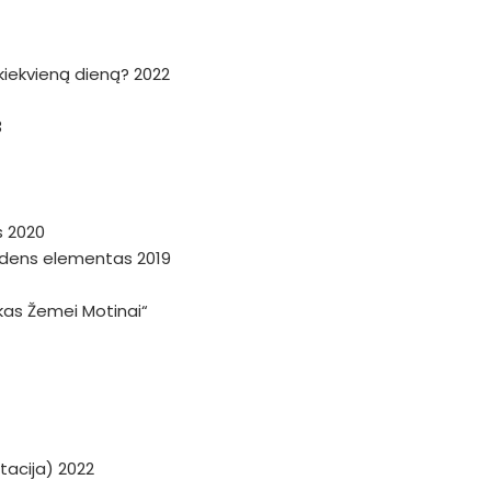
a kiekvieną dieną? 2022
3
s 2020
andens elementas 2019
škas Žemei Motinai“
tacija) 2022