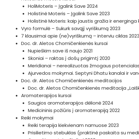
HoliMoteris – Įgalink Save 2024
Holistinė Moteris – Įgalink Save 2023
Holistinė Moteris: kaip jaustis gražia ir energing
Vyro formulė – Sukurk savąjį vyriškumą 2023
7 klausimai apie (ne)vyriškumą – interviu ciklas 202
Doc. dr. Aletos Chomičenkienės kursai
Nupieškim save iš naujo 2021
Skoniai – raktas į došų prigimtį 2020
Meridianai – nerealizuotas žmogaus potenciala
Ajurvedos mokymai. Septyni Dhatu kanalai ir v
Doc. dr. Aletos Chomičenkienės meditacijos
Doc. dr. Aletos Chomičenkienės meditacija ,,Lai
Aromaterapijos kursai
Saugios aromaterapijos dėlionė 2024
Medicininis požiūris į aromaterapiją 2022
Reiki mokymai
Reiki terapija kiekvienam namuose 2023
Prisilietimo stebuklas (praktinė paskaita su medi