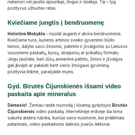
nebenori vėl jaustis apsunkęs, tingus ir išsekęs. Tai – lyg
pozityvus užburtas ratas.
Kviečiame jungtis į bendruomenę
Holistinė Mokykla
– nuolat auganti ir atvira bendruomenė.
Kviečiame tuos, kuriems artimos sveiko gyvenimo būdo
temos, dalytis savo žiniomis, patirtimi ir įžvalgomis su Lietuvos
visuomene paskaitų, kursų, straipsnių ar pokalbių formatu.
Jeigu jaučiate, kad Jūsų asmeninė patirtis, žinios ir įžvalgos
gali įkvėpti ar pakeisti bent vieno žmogaus gyvenimą
pozityvia linkme, parašykite mums.
Gyd. Birutės Čijunskienės išsami video
paskaita apie mineralus
Dėmesio!
Žemiau rasite nuorodą į išsamią gydytojos
Birutės
Čijunskienės
video paskaitą. Internetinėje erdvėje šia tema
sukurta atskira rubrika, kurioje savo nuomone, bei praktiniais
patarimais, video paskaitomis dalinsis įvairūs lektoriai.