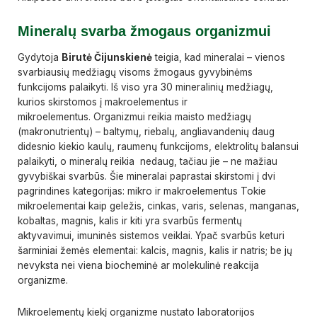
Mineralų svarba žmogaus organizmui
Gydytoja
Birutė Čijunskienė
teigia, kad mineralai – vienos
svarbiausių medžiagų visoms žmogaus gyvybinėms
funkcijoms palaikyti. Iš viso yra 30 mineralinių medžiagų,
kurios skirstomos į makroelementus ir
mikroelementus. Organizmui reikia maisto medžiagų
(makronutrientų) – baltymų, riebalų, angliavandenių daug
didesnio kiekio kaulų, raumenų funkcijoms, elektrolitų balansui
palaikyti, o mineralų reikia nedaug, tačiau jie – ne mažiau
gyvybiškai svarbūs. Šie mineralai paprastai skirstomi į dvi
pagrindines kategorijas: mikro ir makroelementus Tokie
mikroelementai kaip geležis, cinkas, varis, selenas, manganas,
kobaltas, magnis, kalis ir kiti yra svarbūs fermentų
aktyvavimui, imuninės sistemos veiklai. Ypač svarbūs keturi
šarminiai žemės elementai: kalcis, magnis, kalis ir natris; be jų
nevyksta nei viena biocheminė ar molekulinė reakcija
organizme.
Mikroelementų kiekį organizme nustato laboratorijos