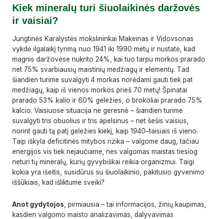
Kiek mineralų turi šiuolaikinės daržovės
ir vaisiai?
Jungtinės Karalystės mokslininkai Makeinas ir Vidovsonas
vykdė ilgalaikį tyrimą nuo 1941 iki 1990 metų ir nustatė, kad
magnis daržovėse nukrito 24%, kai tuo tarpu morkos prarado
net 75% svarbiausių maistinių medžiagų ir elementų. Tad
šiandien turime suvalgyti 4 morkas norėdami gauti tiek pat
medžiagų, kaip iš vienos morkos prieš 70 metų! Špinatai
prarado 53% kalio ir 60% geležies, o brokoliai prarado 75%
kalcio. Vaisiuose situacija ne geresnė – šiandien turime
suvalgyti tris obuolius ir tris apelsinus – net šešis vaisius,
norint gauti tą patį geležies kiekį, kaip 1940–taisiais iš vieno.
Taip iškyla deficitinės mitybos rizika – valgome daug, tačiau
energijos vis tiek nejaučiame, nes valgomas maistas tiesiog
neturi tų mineralų, kurių gyvybiškai reikia organizmui. Taigi
kokia yra išeitis, susidūrus su šiuolaikinio, pakitusio gyvenimo
iššūkiais, kad išliktume sveiki?
Anot gydytojos
, pirmiausia – tai informacijos, žinių kaupimas,
kasdien valgomo maisto analizavimas, dalyvavimas