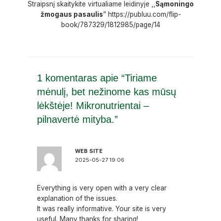
Straipsnį skaitykite virtualiame leidinyje ,,
Sąmoningo
žmogaus pasaulis
”
https://publuu.com/flip-
book/787329/1812985/page/14
1 komentaras apie “Tiriame
mėnulį, bet nežinome kas mūsų
lėkštėje! Mikronutrientai –
pilnavertė mityba.”
WEB SITE
2025-05-27 19:06
Everything is very open with a very clear
explanation of the issues.
It was really informative. Your site is very
useful. Many thanks for sharing!