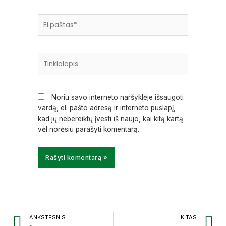
El.paštas*
Tinklalapis
Noriu savo interneto naršyklėje išsaugoti
vardą, el. pašto adresą ir interneto puslapį,
kad jų nebereiktų įvesti iš naujo, kai kitą kartą
vėl norėsiu parašyti komentarą.
Prev
N
ANKSTESNIS
KITAS