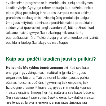
sveikatinimo programose ir, svarbiausia, žinių pritaikymas
kasdienybėje. Gydytoja rekomenduoja kuo dažniau rinktis
ekologišką produkciją ir naudotis trumpos maisto tiekimo
grandinės paslaugomis – vietinių ūkių produkcija. Jeigu
žmogaus mityboje dominuoja perdirbti maisto produktai ir
saldumynai (paprastieji angliavandeniai), būtina žinoti, kad
tokiame maiste gyvybiškai reikalingų mikronutrientų
paprasčiausiai nėra. Tokiu atveju yra rekomenduojami įvairūs
papildai ir biologiškai aktyvios medžiagos.
Kaip sau padėti kasdien jaustis puikiai?
Holistinės Mokyklos bendruomenė
tiki, kad sveikata,
energija ir gyvybingumas – natūrali ir įgimta žmogaus
organizmo būsena. Tačiau norint kasdien jaustis puikiai,
būtinas holistinis požiūris į gyvenimą tiek emocine, tiek
fiziologine prasme. Pilnavertis, gyvas ir mineralų kupinas
maistas grąžina žmogų į įgimtą, natūralią sveikatos būseną.
Gera savijauta it
prie savęs traukia
gerą, kokybišką maistą,
nes lengvai, laisvai ir energingai pasijutęs žmogus jau