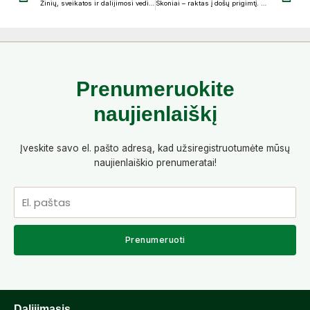
Žinių, sveikatos ir dalijimosi vedini
Skoniai – raktas į došų prigimtį. Nauji įpročiai, keičiantys charakterį, emocijas, mintis.
Prenumeruokite
naujienlaiškį
Įveskite savo el. pašto adresą, kad užsiregistruotumėte mūsų
naujienlaiškio prenumeratai!
El.
paštas
Prenumeruoti
Dalijimasis