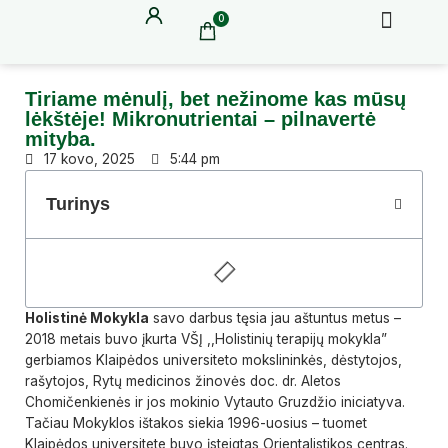
Menu
Pereiti
Cart
0
Doc. dr. Aletos Chomičenkienės knyga
Parama moky
prie
turinio
Tiriame mėnulį, bet nežinome kas mūsų
lėkštėje! Mikronutrientai – pilnavertė
mityba.
17 kovo, 2025
5:44 pm
Turinys
Holistinė Mokykla
savo darbus tęsia jau aštuntus metus –
2018 metais buvo įkurta VŠĮ ,,Holistinių terapijų mokykla”
gerbiamos Klaipėdos universiteto mokslininkės, dėstytojos,
rašytojos, Rytų medicinos žinovės doc. dr. Aletos
Chomičenkienės ir jos mokinio Vytauto Gruzdžio iniciatyva.
Tačiau Mokyklos ištakos siekia 1996-uosius – tuomet
Klaipėdos universitete buvo įsteigtas Orientalistikos centras.