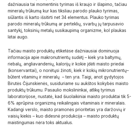
dažniausia tai momentinis tyrimas iš kraujo ir šlapimo, tačiau
mineralų trūkumą kur kas tiksliau parodo plauko tyrimas,
siūlantis iš karto išsitirti net 34 elementus. Plauko tyrimas
parodo mineralų trūkumą ar perteklių, svarbų jų tarpusavio
santykį, toksinių metalų susikaupimą organizme, kol plaukas
lėtai augo.
Tačiau maisto produktų etiketėse dažniausiai dominuoja
informacija apie makronutrientų sudėtį – kiek yra baltymų,
riebalų, angliavandenių, kalorijų ir kokie įdėti maisto priedai
(konservantai), o norėtųsi žinoti, kiek ir kokių mikronutrientų–
būtent vitaminų ir mineralų – ten yra. Taigi, anot gydytojos
Birutės Čijunskienės, susiduriame su aukštos kokybės maisto
produktų trūkumu. Pasaulio mokslininkai, atlikę tyrimus
laboratorijose, nustatė, kad šiuolaikiniai maisto produktai tik 5-
6% aprūpina organizmą reikalingais vitaminais ir mineralais.
Kadangi verslo, maisto pramonės prioritetas yra daržovių ir
vaisių kiekis – kuo didesnė produkcija – maisto produktų
maistingumas nėra toks aktualus.